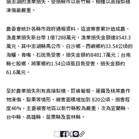
過澎湖的漁業損失，受損縣市以新竹縣，樹種以高接梨穗
凍傷最嚴重。 
農委會統計各縣市政府通報資料，這波寒害累計造成農、
漁產業損失新台幣 1億7288萬元，漁業損失金額達8543.3
萬元，其中澎湖縣馬公市、白沙鄉、西嶼鄉約33.54公頃的
海鱺、青嘴、石斑魚受害，損失金額約8481.7萬元；台南
縣七股鄉、將軍鄉約1.54公頃虱目魚受害，損失金額約
61.6萬元。 
至於農業損失則有高接梨穗、巨峰葡萄、蓮霧及桃等農作
物凍傷、裂果等情形，被害面積增加到 820公頃、損害程
度46%，主要被害地區以新竹縣較為嚴重，次為宜蘭縣、
台中縣、高雄縣、苗栗縣及雲林縣。