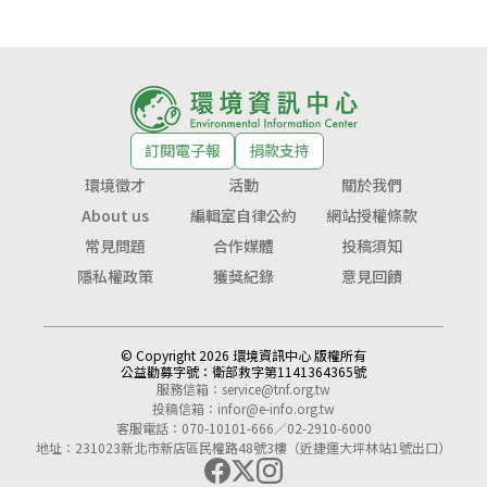
訂閱電子報
捐款支持
環境徵才
活動
關於我們
About us
編輯室自律公約
網站授權條款
常見問題
合作媒體
投稿須知
隱私權政策
獲獎紀錄
意見回饋
© Copyright 2026 環境資訊中心 版權所有
公益勸募字號：
衛部救字第1141364365號
服務信箱：
service@tnf.org.tw
投稿信箱：
infor@e-info.org.tw
客服電話：070-10101-666／02-2910-6000
地址：231023新北市新店區民權路48號3樓（近捷運大坪林站1號出口）