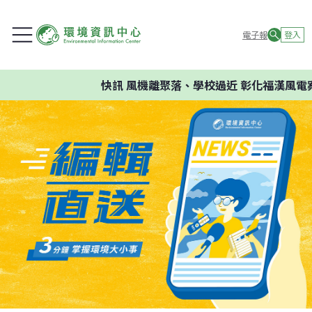
電子報
登入
快訊
風機離聚落、學校過近 彰化福漢風電案