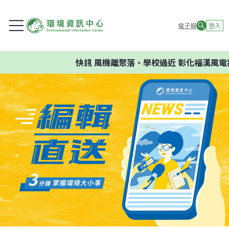
電子報
登入
快訊
風機離聚落、學校過近 彰化福漢風電