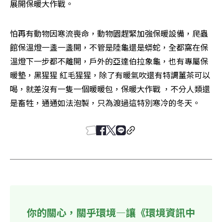
展開保暖大作戰。
怕再有動物因寒流喪命，動物園趕緊加強保暖設備，爬蟲
館保溫燈一盞一盞開，不管是陸龜還是蟒蛇，全都窩在保
溫燈下一步都不離開，戶外的亞達伯拉象龜，也有專屬保
暖墊，黑猩猩 紅毛猩猩，除了有暖氣吹還有特調薑茶可以
喝，就差沒有一隻一個暖暖包，保暖大作戰 ，不分人類還
是畜牲，通通如法泡製，只為渡過這特別寒冷的冬天。
你的關心，關乎環境—讓《環境資訊中