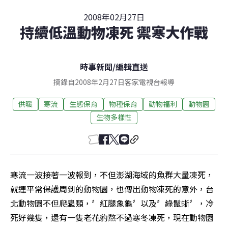
2008年02月27日
持續低溫動物凍死 禦寒大作戰
時事新聞
/
編輯直送
摘錄自2008年2月27日客家電視台報導
供暖
寒流
生態保育
物種保育
動物福利
動物園
生物多樣性
寒流一波接著一波報到，不但澎湖海域的魚群大量凍死，
就連平常保護周到的動物園，也傳出動物凍死的意外，台
北動物園不但爬蟲類，〞紅腿象龜〞以及〞綠鬣蜥〞，冷
死好幾隻，還有一隻老花豹熬不過寒冬凍死，現在動物園