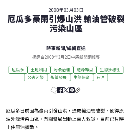
2008年03月03日
厄瓜多豪雨引爆山洪 輸油管破裂
污染山區
時事新聞
/
編輯直送
摘錄自2008年3月2日中廣新聞網報導
厄瓜多
土地利用
污染治理
能源轉型
生物多樣性
公害污染
永續發展
生態保育
石油
厄瓜多日前因為豪雨引發山洪，造成輸油管破裂，使得原
油外洩污染山區，有關當局出動上百人救災，目前已暫時
止住原油擴散。