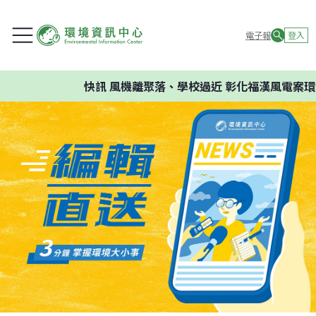
電子報
登入
快訊
風機離聚落、學校過近 彰化福漢風電案環