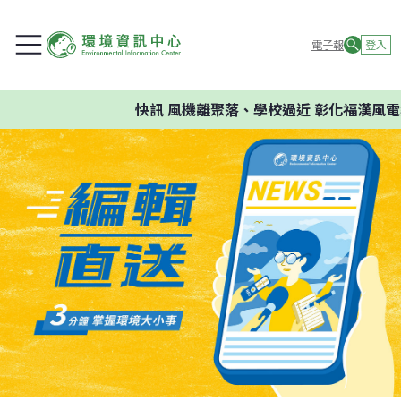
電子報
登入
快訊
風機離聚落、學校過近 彰化福漢風電