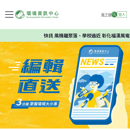
電子報
登入
快訊
風機離聚落、學校過近 彰化福漢風電