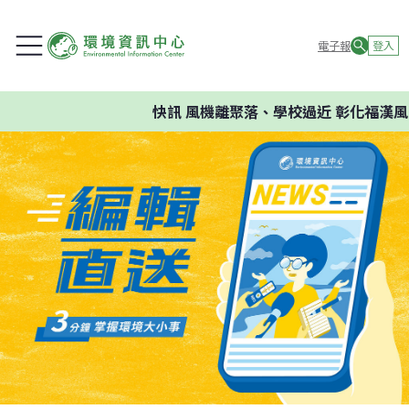
電子報
登入
快訊
風機離聚落、學校過近 彰化福漢風