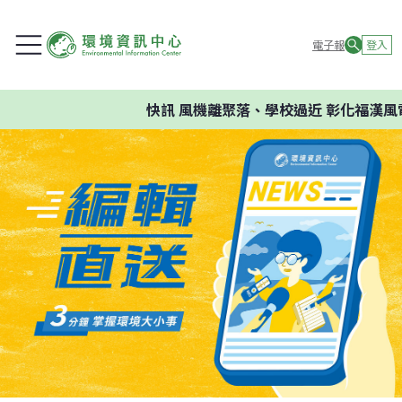
電子報
登入
快訊
風機離聚落、學校過近 彰化福漢風