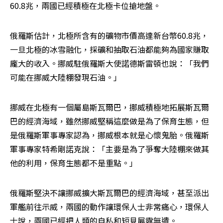
60.8兆，兩國已經積極在北極卡位搶地盤。
俄羅斯估計，北極所含有的礦物市價高達新台幣60.8兆，
一旦北極的冰雪融化，採礦和抽取石油都能夠為國家賺取
龐大的收入。挪威駐俄羅斯大使諾德斯雷頓也說：「我們
可能在挪威大陸棚發現石油。」
挪威在北極有一個屬島斯瓦爾巴，挪威積極地拓展斯瓦爾
巴的經濟海域，雖然挪威堅稱這麼做是為了保育生態，但
是俄羅斯軍事專家認為，挪威根本就是心懷鬼胎。俄羅斯
軍事專家特希剛諾克說：「主要是為了爭奪大陸棚來做其
他的利用，保育生態都不是重點。」
俄羅斯堅決不讓挪威擴大斯瓦爾巴的經濟海域，甚至派出
軍艦前往示威，兩國的動作讓環保人士非常痛心，環保人
士說，兩國已經把人類的自私和短見展露無遺。