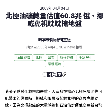
2008年04月04日
北極油礦藏量估值60.8兆 俄、挪
威虎視眈眈搶地盤
時事新聞
/
編輯直送
摘錄自2008年4月4日NOW news報導
循環經濟
北極
礦業
氣候變遷
全球暖化
環境經濟
隨著全球暖化越來越嚴重，大家都在擔心北極冰層消失可
能帶來的災難時，挪威和俄羅斯卻對北極的商機虎視眈
眈，因為北極蘊藏的大量礦物和石油估計價值高達新台幣