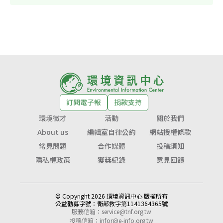
訂閱電子報
捐款支持
環境徵才
活動
關於我們
About us
編輯室自律公約
網站授權條款
常見問題
合作媒體
投稿須知
隱私權政策
獲獎紀錄
意見回饋
© Copyright 2026 環境資訊中心 版權所有
公益勸募字號：
衛部救字第1141364365號
服務信箱：
service@tnf.org.tw
投稿信箱：
infor@e-info.org.tw