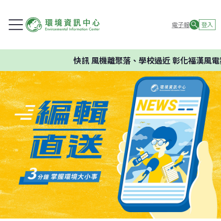
電子報
登入
快訊
風機離聚落、學校過近 彰化福漢風電