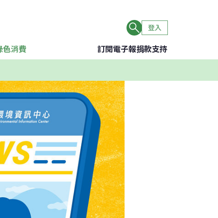
登入
綠色消費
訂閱電子報
捐款支持