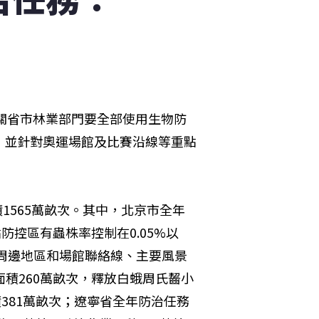
相關省市林業部門要全部使用生物防
，並針對奧運場館及比賽沿線等重點
積1565萬畝次。其中，北京市全年
防控區有蟲株率控制在0.05%以
及周邊地區和場館聯絡線、主要風景
積260萬畝次，釋放白蛾周氏齧小
積381萬畝次；遼寧省全年防治任務