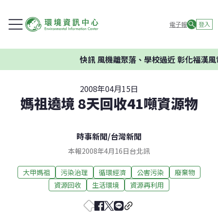
電子報
登入
快訊
風機離聚落、學校過近 彰化福漢風
2008年04月15日
媽祖遶境 8天回收41噸資源物
時事新聞
/
台灣新聞
本報2008年4月16日台北訊
大甲媽祖
污染治理
循環經濟
公害污染
廢棄物
資源回收
生活環境
資源再利用