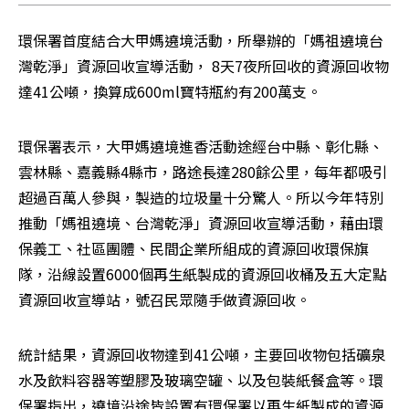
環保署首度結合大甲媽遶境活動，所舉辦的「媽祖遶境台
灣乾淨」資源回收宣導活動， 8天7夜所回收的資源回收物
達41公噸，換算成600ml寶特瓶約有200萬支。
環保署表示，大甲媽遶境進香活動途經台中縣、彰化縣、
雲林縣、嘉義縣4縣市，路途長達280餘公里，每年都吸引
超過百萬人參與，製造的垃圾量十分驚人。所以今年特別
推動「媽祖遶境、台灣乾淨」資源回收宣導活動，藉由環
保義工、社區團體、民間企業所組成的資源回收環保旗
隊，沿線設置6000個再生紙製成的資源回收桶及五大定點
資源回收宣導站，號召民眾隨手做資源回收。
統計結果，資源回收物達到41公噸，主要回收物包括礦泉
水及飲料容器等塑膠及玻璃空罐、以及包裝紙餐盒等。環
保署指出，遶境沿途皆設置有環保署以再生紙製成的資源