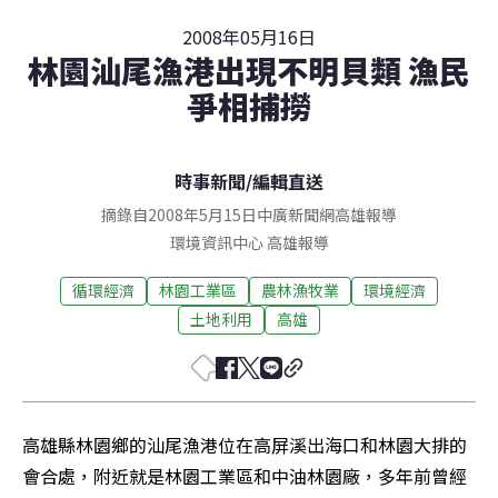
2008年05月16日
林園汕尾漁港出現不明貝類 漁民
爭相捕撈
時事新聞
/
編輯直送
摘錄自2008年5月15日中廣新聞網高雄報導
環境資訊中心
高雄
報導
循環經濟
林園工業區
農林漁牧業
環境經濟
土地利用
高雄
高雄縣林園鄉的汕尾漁港位在高屏溪出海口和林園大排的
會合處，附近就是林園工業區和中油林園廠，多年前曾經