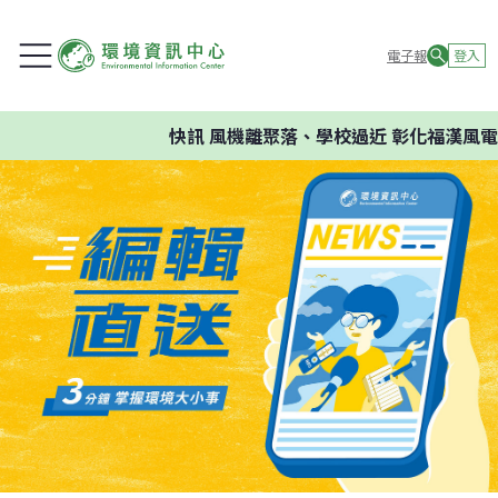
電子報
登入
快訊
風機離聚落、學校過近 彰化福漢風電