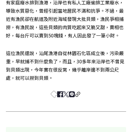
有家庭廢水排到漁港，沿岸也有私人工廠偷排工業廢水，
導致水質惡化，曾經引起當地居民不滿和抗爭。不過，最
近有漁民卻在航道及附近海域發現大批貝類，漁民爭相捕
撈，有漁民說，這些貝類的肉質吃起來又脆又甜，賣相也
好，每台斤可以賣到50塊錢，有人因此發了一筆小財。
這位漁民還說，汕尾漁港自從林園石化區成立後，污染嚴
重，早就捕不到什麼魚了，而且，30多年來沿岸也不曾見
到貝類出現，今年實在很反常，幾乎離岸邊不到兩公尺
處，就可以撈到貝類。