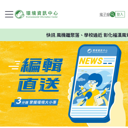
電子報
登入
快訊
風機離聚落、學校過近 彰化福漢風