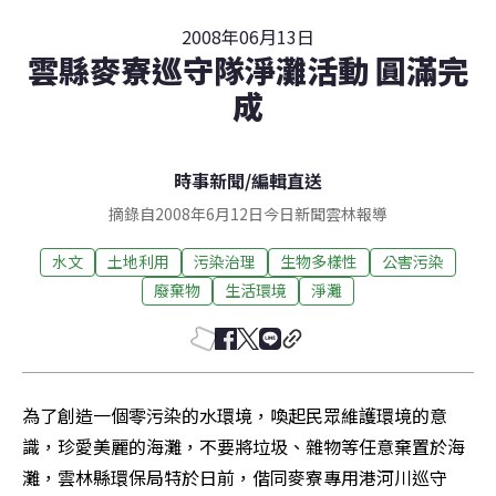
2008年06月13日
雲縣麥寮巡守隊淨灘活動 圓滿完
成
時事新聞
/
編輯直送
摘錄自2008年6月12日今日新聞雲林報導
水文
土地利用
污染治理
生物多樣性
公害污染
廢棄物
生活環境
淨灘
為了創造一個零污染的水環境，喚起民眾維護環境的意
識，珍愛美麗的海灘，不要將垃圾、雜物等任意棄置於海
灘，雲林縣環保局特於日前，偕同麥寮專用港河川巡守