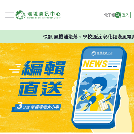
電子報
登入
快訊
風機離聚落、學校過近 彰化福漢風電案