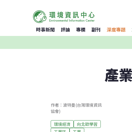
時事新聞
評論
專欄
副刊
深度專題
產業
作者：波特曼(台灣環境資訊
協會)
環境經濟
向北歐學習
工業區
工業