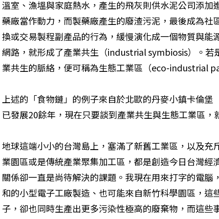
溫室、漁塭與家庭熱水，產生的飛灰則供水泥公司添加
藥廠當作動力，而製藥廠產生的廢渣污泥，最後成為社
換或交易製程副產品的行為，緩慢演化成一個物質與能
網路，就形成了產業共生（industrial symbiosi
業共生的脈絡，便可稱為生態工業區（eco-industrial pa
上述的「食物鏈」的例子來自於北歐的丹麥小鎮卡倫堡（Ka
已發展20餘年，現在只要談到產業共生與生態工業區，
地球這端小小的台灣島上，塞滿了新舊工業區，以及充
業園區或是傳統產業聚集加工區，都是創造今日台灣經
關係卻一直是尚待解決的課題。我現在用來打字的電腦
和的小型電子工廠製造、也可能來自新竹科學園區，這
子，卻也同時生產出更多污染性極高的廢棄物，而這些