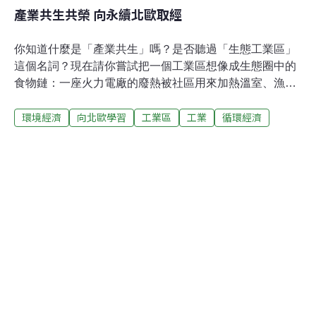
產業共生共榮 向永續北歐取經
你知道什麼是「產業共生」嗎？是否聽過「生態工業區」
這個名詞？現在請你嘗試把一個工業區想像成生態圈中的
食物鏈：一座火力電廠的廢熱被社區用來加熱溫室、漁塭
與家庭熱水，產生的飛灰則供水泥公司添加進水泥，發電
環境經濟
向北歐學習
工業區
工業
循環經濟
過程中產生的蒸氣被製藥廠當作動力，而製藥廠產生的廢
渣污泥，最後成為社區農民的肥料。這種企業與社區間交
換或交易製程副產品的行為，緩慢演化成一個物質與能源
交換網絡、或是工業副產品的交換網路，就形成了產業共
生（industrial symbiosis）。若是一個工業區中的企業能
夠形成產業共生的脈絡，便可稱為生態工業區（eco-
industrial park，EIP）。上述的「食物鏈」的例子來自於
北歐的丹麥小鎮卡倫堡（Kalundborg），當地的產業共生
已發展20餘年，現在只要談到產業共生與生態工業區，就
會提起卡倫堡經驗。地球這端小小的台灣島上，塞滿了新
舊工業區，以及充斥家庭工廠的城市，不論是高科技