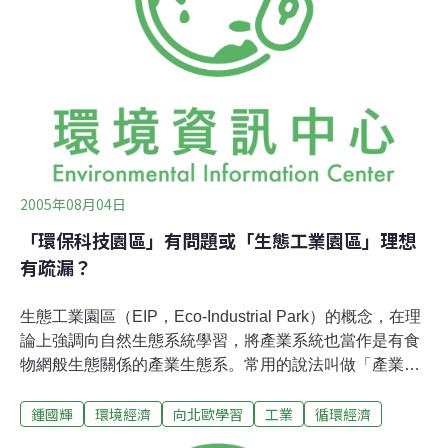
牲畜排泄物(manure)約40天。在這四十天裡所收集到的沼
氣就是再生能源，之後這些排泄物與廚餘就可以再歸還給
殷勤的農民們。這種資源利用
2005年08月04日
「環保科技園區」有問題或「生態工業園區」理想
有疏漏？
生態工業園區（EIP，Eco-Industrial Park）的概念，在理
論上強調向自然生態系統學習，將產業系統也當作是有食
物網般生態關係的產業生態系。常用的說法叫做「產業共
生」。這概念最常被提到的執行方式，在於透過「副產品
鍾國輝
環境經濟
向北歐學習
工業
循環經濟
交換網」的方式，將工廠生產的廢棄物視為可以在系統內
或系統之間再利用的資源物，由於通常這種交換的關係，