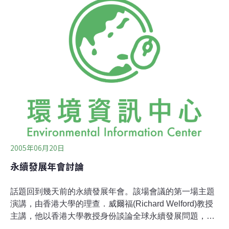
必須基於工廠之間的合約或協定，適度調整製程的規範設
計或是經理人看待廢棄物的態度，所以，這種概念在根本
上幾乎否定了傳統的事業主或是一般民眾看待所謂(事業)
「廢棄物」的既定觀念，強調沒有廢棄物這東西，只有如
何去設計物質或能量循環流動以減少廢棄物外溢的理想。
但是，這種應用產業生態學在工業區的執行面，為何許多
國家，尤其是亞洲一些地區的生態工業園區，均不敢真正
挑戰顛覆生產製程，對工廠生產製程之間重新找尋產業得
以共生的關係，也就是從根本減少廢棄物外溢的可能？我
們目前更常看到的現象是
2005年06月20日
永續發展年會討論
話題回到幾天前的永續發展年會。該場會議的第一場主題
演講，由香港大學的理查．威爾福(Richard Welford)教授
主講，他以香港大學教授身份談論全球永續發展問題，立
論點在於亞太地區的環境問題，是全球應該特別重視的核