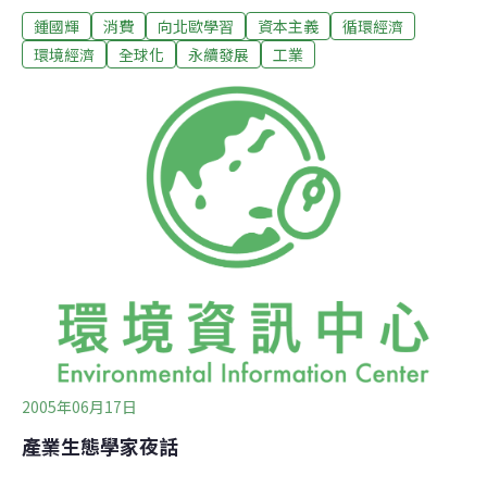
鍾國輝
消費
向北歐學習
資本主義
循環經濟
心。內容鋪陳方式基本上是站在西方談論永續發展時，最
常依據的邏輯推論：先從人口增長的角度，將永續發展問
環境經濟
全球化
永續發展
工業
題根源導向人口成長問題，然後因為都市居住人口的聚
集，變成永續發展問題的另一重要根源。理查的演講中最
引起爭議的論點，是由消費面來看地區人民的價值，也就
是西方部分學者一方面提醒因為大量生產造成的環境問
題，一方面希望類似中國這樣地區的人民，應該記取美國
的大量消費造成的負面效應，節制自身的消費方式與水
準。從全球衛星遙測照片，理查再提醒大家在全球的環境
變遷問題中，中國的二氧化碳排放量佔世界第二位，二氧
化硫的排放量佔世界第一位的現象；另從公共衛生角度，
根據WHO統計，亞太地區在2003年有
2005年06月17日
產業生態學家夜話