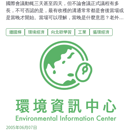
國際會議動輒三天甚至四天，但不論會議正式議程有多
長，不可否認的是，最有收穫的溝通常常都是會後當場或
是當晚才開始。當場可以理解，當晚是什麼意思？老外的
休閒場所──pub，就像我們在家喝茶聊天一樣，再自然不
鍾國輝
環境經濟
向北歐學習
工業
循環經濟
過。也因此在國際會議舉辦期間的晚上，常常是最精采的
內幕報導與資訊交換管道。你可以不喜歡喝有酒精的飲
料，但是還是可以在pub大方點柳橙果汁或礦泉水而不用
擔心異樣眼光(因為我就常常點果汁與礦泉水)。在斯德哥
爾摩召開的國際產業生態學學會(International Society for
Industrial Ecology，ISIE)，因為是一個發展十年左右的新
領域，真正長期關心產業生態學並在會議上固定碰面的會
員其實總是那些熟悉面孔。每天會後的重點就常常是：今
晚有沒有有趣的pub？說到找尋有趣而有特色的PUB，對
於當地人不難，對於這群四處旅行開會的專家們來說，還
是有點挑戰。不過，這次聽說斯德哥爾
2005年06月07日