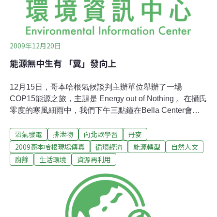
2009年12月20日
能源無中生有 「糞」發向上
12月15日，哥本哈根氣候談判主辦單位舉辦了一場
COP15能源之旅，主題是 Energy out of Nothing 。在攝氏
零度的寒風細雨中，我們下午三點鐘在Bella Center會議
中心的公車停車場集合，前往郊外的「沼氣收集場」
沼氣發電
排泄物
向北歐學習
丹麥
(Biogas Plant)。丹麥農糧會議代表Bruno先生，在一小時
多的車程中負責講解丹麥沼氣利用與未來發展。利用廚
2009哥本哈根現場傳真
循環經濟
能源轉型
自然人文
餘、牲畜的排泄物提取沼氣雖不能稱為「創新」技術，但
廚餘
生活環境
資源再利用
丹麥政府卻很用心地實踐這個概念，並與當地農場合作，
在幾年間建立出一座座大型沼氣收集場，能源轉換效率高
達90%。根據Bruno先生提供的官方資料，丹麥目前有22
座大型集中式的沼氣收集場以及60座農場規模的沼氣收集
場。沼氣收集方式是企業收集剩菜剩飯，同時向農民借用