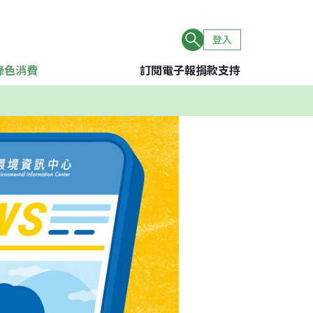
登入
綠色消費
訂閱電子報
捐款支持