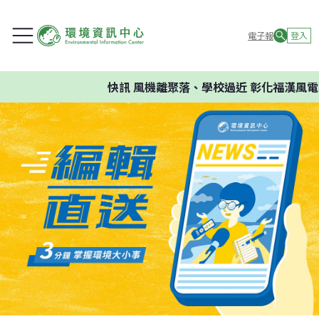
電子報
登入
快訊
風機離聚落、學校過近 彰化福漢風電