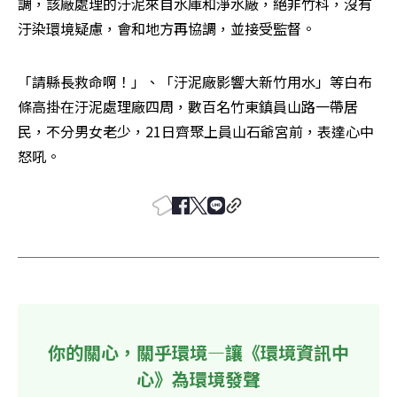
調，該廠處理的汙泥來自水庫和淨水廠，絕非竹科，沒有
汙染環境疑慮，會和地方再協調，並接受監督。
「請縣長救命啊！」、「汙泥廠影響大新竹用水」等白布
條高掛在汙泥處理廠四周，數百名竹東鎮員山路一帶居
民，不分男女老少，21日齊聚上員山石爺宮前，表達心中
怒吼。
你的關心，關乎環境—讓《環境資訊中
心》為環境發聲