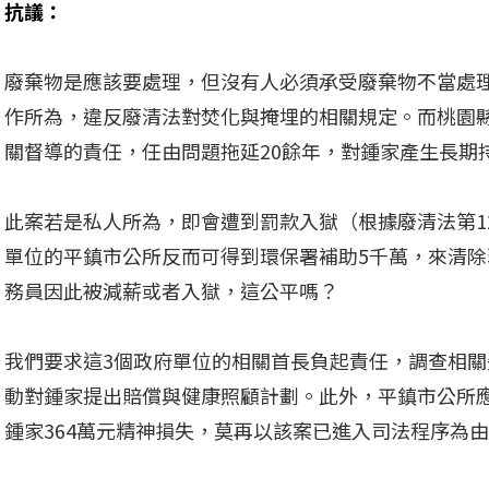
抗議：
廢棄物是應該要處理，但沒有人必須承受廢棄物不當處
作所為，違反廢清法對焚化與掩埋的相關規定。而桃園
關督導的責任，任由問題拖延20餘年，對鍾家產生長期
此案若是私人所為，即會遭到罰款入獄（根據廢清法第1
單位的平鎮市公所反而可得到環保署補助5千萬，來清
務員因此被減薪或者入獄，這公平嗎？
我們要求這3個政府單位的相關首長負起責任，調查相
動對鍾家提出賠償與健康照顧計劃。此外，平鎮市公所
鍾家364萬元精神損失，莫再以該案已進入司法程序為