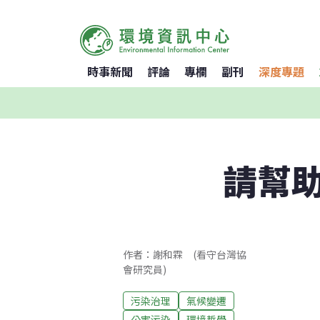
時事新聞
評論
專欄
副刊
深度專題
請幫
作者：謝和霖 (看守台灣協
會研究員)
污染治理
氣候變遷
公害污染
環境哲學