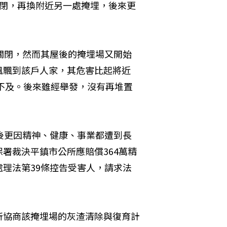
封閉，再換附近另一處掩埋，後來更
關閉，然而其屋後的掩埋場又開始
風飄到該戶人家，其危害比起將近
無不及。後來雖經舉發，沒有再堆置
後更因精神、健康、事業都遭到長
署裁決平鎮市公所應賠償364萬精
理法第39條控告受害人，請求法
。
所協商該掩埋場的灰渣清除與復育計