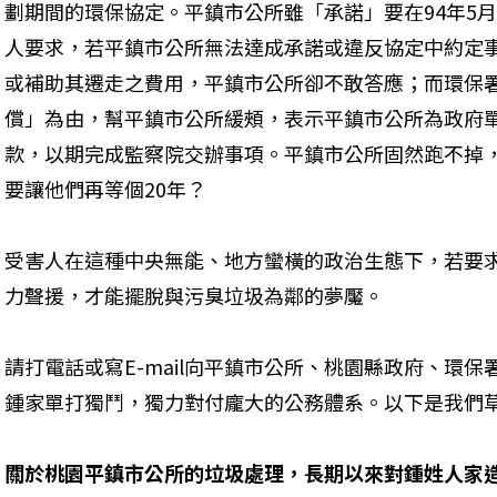
劃期間的環保協定。平鎮市公所雖「承諾」要在94年5
人要求，若平鎮市公所無法達成承諾或違反協定中約定
或補助其遷走之費用，平鎮市公所卻不敢答應；而環保
償」為由，幫平鎮市公所緩頰，表示平鎮市公所為政府
款，以期完成監察院交辦事項。平鎮市公所固然跑不掉
要讓他們再等個20年？
受害人在這種中央無能、地方蠻橫的政治生態下，若要
力聲援，才能擺脫與污臭垃圾為鄰的夢魘。
請打電話或寫E-mail向平鎮市公所、桃園縣政府、環
鍾家單打獨鬥，獨力對付龐大的公務體系。以下是我們
關於桃園平鎮市公所的垃圾處理，長期以來對鍾姓人家