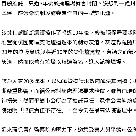
百般推託，只道3年後該掩埋場就會封閉。沒想到一處
興建一座污染防制設施幾無作用的中型焚化爐。 
該焚化爐斷斷續續操作了將近10年後，終被環保署要求
堆置從桃園南區焚化爐運過來的劇毒灰渣。灰渣微粒隨
20年的垃圾臭味與將近10年的焚化爐黑煙，有過之而
灰渣，然而依舊有垃圾以轉運為名，進入該掩埋場。
該戶人家20多年來，以種種管道請求政府解決其困擾；
期嚴重影響，而循公害糾紛處理法要求賠償。雖曾由環保
神損失，然而平鎮市公所為了推託責任，竟循公害糾紛處
院證明「賠償責任不存在」，至今仍在最高法院審理中
近來環保署在監察院的壓力下，邀集受害人與平鎮市公