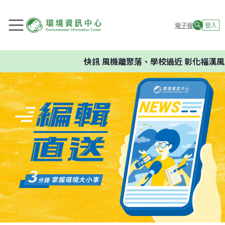
電子報
登入
快訊
風機離聚落、學校過近 彰化福漢風