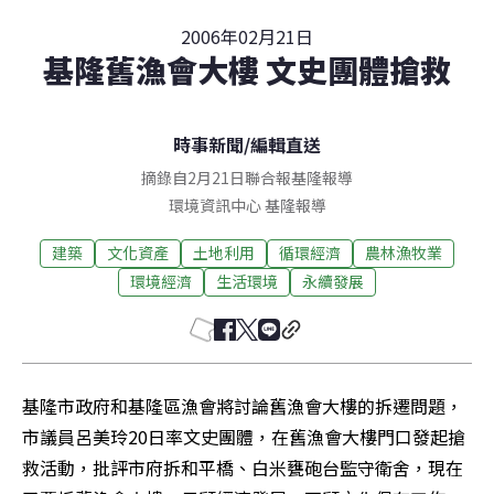
2006年02月21日
基隆舊漁會大樓 文史團體搶救
時事新聞
/
編輯直送
摘錄自2月21日聯合報基隆報導
環境資訊中心
基隆
報導
建築
文化資產
土地利用
循環經濟
農林漁牧業
環境經濟
生活環境
永續發展
基隆市政府和基隆區漁會將討論舊漁會大樓的拆遷問題，
市議員呂美玲20日率文史團體，在舊漁會大樓門口發起搶
救活動，批評市府拆和平橋、白米甕砲台監守衛舍，現在