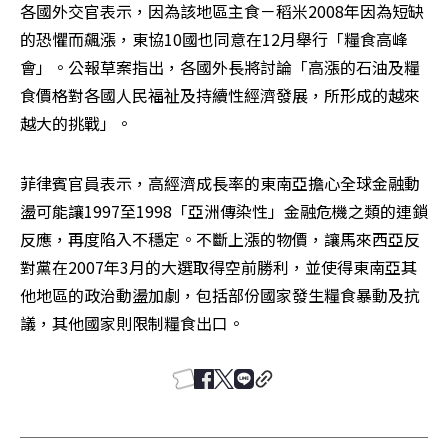
各國外交官表示，因為該地區主食－稻米2008年因為短缺
的恐懼而飆漲，東協10國也同意在12月舉行「糧食高峰
會」。公報草案指出，各國外長將討論「高漲的石油及糧
食價格對各國人民福祉及持續性經濟發展，所形成的越來
越大的挑戰」。
菲律賓官員表示，高經濟成長率的東南亞擔心全球金融動
盪可能讓1997至1998「亞洲傳染性」金融危機之類的連鎖
反應，再度陷入不穩定。不斷上漲的物價，讓馬來西亞反
對黨在2007年3月的大選取得空前勝利，並使得東南亞其
他地區的政治動盪加劇，包括部份國家發生糧食暴動及抗
議，其他國家則限制糧食出口。