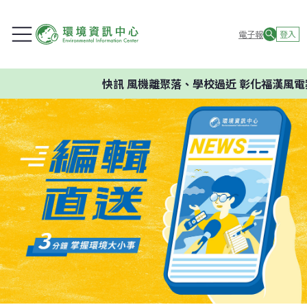
電子報
登入
快訊
風機離聚落、學校過近 彰化福漢風電