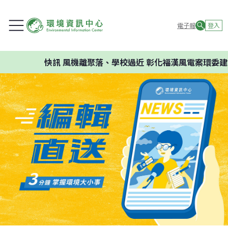
電子報
登入
快訊
風機離聚落、學校過近 彰化福漢風電案環委建