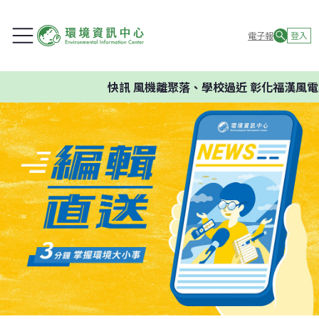
電子報
登入
快訊
風機離聚落、學校過近 彰化福漢風電