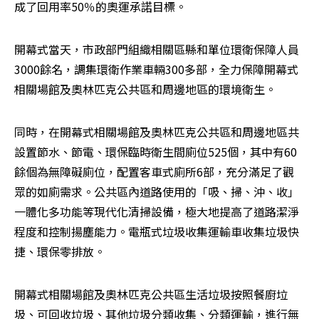
成了回用率50％的奧運承諾目標。 
開幕式當天，市政部門組織相關區縣和單位環衛保障人員
3000餘名，調集環衛作業車輛300多部，全力保障開幕式
相關場館及奧林匹克公共區和周邊地區的環境衛生。 
同時，在開幕式相關場館及奧林匹克公共區和周邊地區共
設置節水、節電、環保臨時衛生間廁位525個，其中有60
餘個為無障礙廁位，配置客車式廁所6部，充分滿足了觀
眾的如廁需求。公共區內道路使用的「吸、掃、沖、收」
一體化多功能等現代化清掃設備，極大地提高了道路潔淨
程度和控制揚塵能力。電瓶式垃圾收集運輸車收集垃圾快
捷、環保零排放。 
開幕式相關場館及奧林匹克公共區生活垃圾按照餐廚垃
圾、可回收垃圾、其他垃圾分類收集、分類運輸，進行無