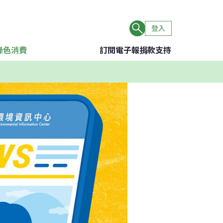
登入
綠色消費
訂閱電子報
捐款支持