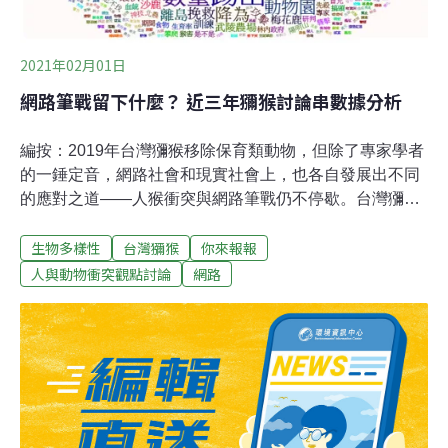
洲、亞洲、歐洲和美洲，阿里巴巴、eBay、Etsy、臉書、
谷歌、Instagram、微軟和Pinterest都是聯盟的成員。百度
等許多中
2021年02月01日
網路筆戰留下什麼？ 近三年獼猴討論串數據分析
編按：2019年台灣獼猴移除保育類動物，但除了專家學者
的一錘定音，網路社會和現實社會上，也各自發展出不同
的應對之道——人猴衝突與網路筆戰仍不停歇。台灣獼猴
保育之路，能夠走出學術象牙塔，回歸人與動物關係的本
生物多樣性
台灣獼猴
你來報報
來面貌嗎？此系列文章從歷史出發，描繪獼猴保育的社會
百態，並第一線採訪收容所照養員、獵人、人猴關係研究
人與動物衝突觀點討論
網路
員與學者，更與資管研究所合作，進行網路聲量分析。探
討野生動物與人類之間，那道無法跨越的距離。台灣獼猴
近年因與人類衝突、以及移除保育類名單，在網路上引起
熱烈討論。我們以程式分析近三年和台灣獼猴有關的網路
討論文章，以便更深入了解一般大眾對於台灣獼猴的看
法，對象選擇台灣本土最大網路論壇批踢踢實業坊中，平
時熱門看板第一位的八卦版，八卦版維持非熱門時段5000