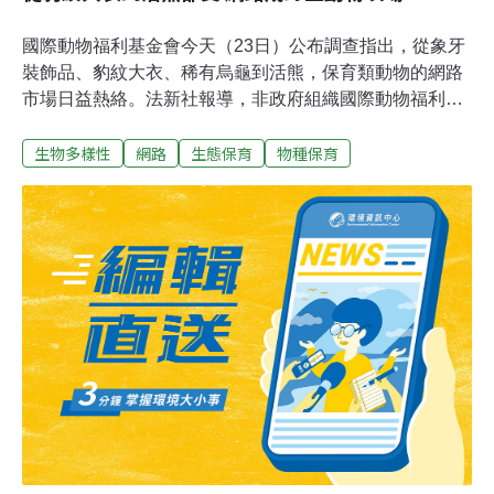
國際動物福利基金會今天（23日）公布調查指出，從象牙
裝飾品、豹紋大衣、稀有烏龜到活熊，保育類動物的網路
市場日益熱絡。法新社報導，非政府組織國際動物福利基
金會（International Fund for Animal Welfare，IFAW）的
生物多樣性
網路
生態保育
物種保育
專家去年花了六週時間，搜尋俄羅斯、法國、德國和英國
四國網路上兜售瀕危動物的廣告，而無論這些動物是死是
活，是零碎或完整。結果令人瞠目結舌，5381則廣告散布
在106個網站和社群媒體平台，共有1萬1772件商品或動
物。出價總金額接近400萬美元。報告指出，當中超過4/5
品項是活生生的動物，包括海龜和淡水龜（占45%）、鳥
類（占24%）及哺乳類動物（5%）。