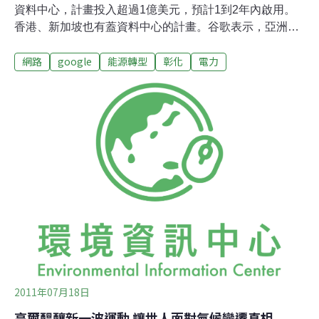
資料中心，計畫投入超過1億美元，預計1到2年內啟用。
香港、新加坡也有蓋資料中心的計畫。谷歌表示，亞洲上
網人口不斷增加，已成為全球成長最快的區域，因此，
網路
google
能源轉型
彰化
電力
Google選擇在亞洲設立資料中心。谷歌表示，資料中心預
計在1到2年內落成啟用；投資金額超過1億美元，其中包
含購買用地、營建和添購技術設備等費用，但最後金額取
決於用地限制和設計細節等。谷歌一直有設立資料中心的
需求，也積極在全球各地物色合適的用地；但設點須充分
考慮地點與用戶的鄰近度、穩健的基礎設施、可靠的供電
系統、一流技術人員、合理的商業法規與成本等各方面因
素。谷歌表示，彰化縣符合他們所有考量的條件，因此決
定在此設置資料中心；這次同時被谷歌選為資料中心興建
地點的地方還有香港與新加坡。
2011年07月18日
高爾醞釀新一波運動 讓世人面對氣候變遷真相