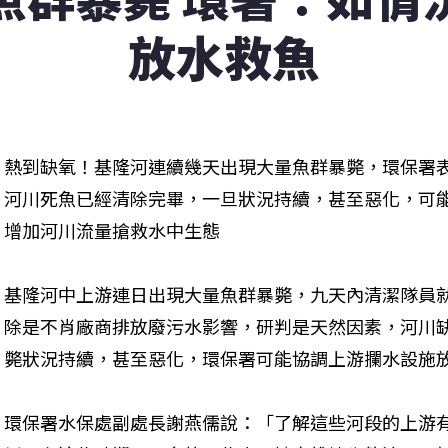
放水救魚
熱到缺氧！基隆河連續幾天出現大量魚群暴斃，環保署
河川死魚已經清除完畢，一旦狀況持續，甚至惡化，可
增加河川流量搶救水中生態

基隆河中上游連日出現大量魚群暴斃，九天內清潔隊員
除是不肖廠商排放廢污水影響，研判是天然因素，河川
斃狀況持續，甚至惡化，環保署可能協調上游攔水設施
環保署水保處副處長謝燕儒說：「了解這些河段的上游