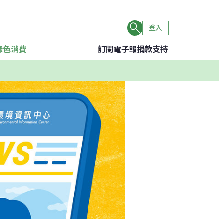
登入
綠色消費
訂閱電子報
捐款支持