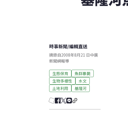
時事新聞
/
編輯直送
摘錄自2008年8月21 日中廣
新聞網報導
生態保育
魚群暴斃
生物多樣性
水文
土地利用
基隆河