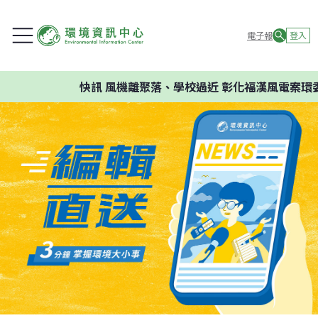
電子報
登入
快訊
風機離聚落、學校過近 彰化福漢風電案環委