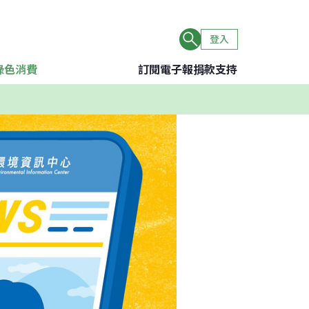
登入
綠色消費
訂閱電子報
捐款支持