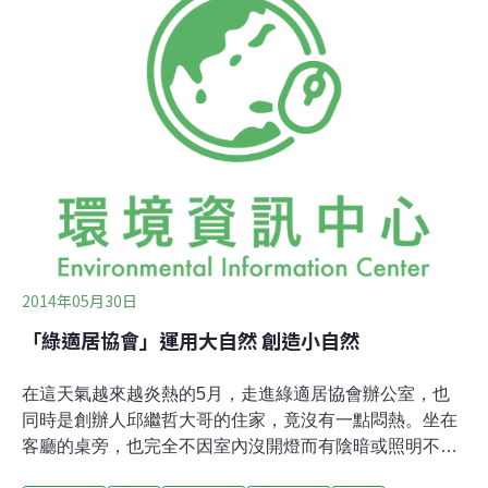
「太陽房子」在夏天不開空調的情況下，竟能保持攝氏30
度以下；冬天霸王級寒流來襲時，室內還是舒服的25度。
實踐被動式節能的太陽房子親身的體驗促使我認真閱讀汗
得學社社長胡湘玲的著作《太陽房子》，想要了解「太陽
房子」為什麼能夠維持恆定的溫度。當初茂迪股份有限公
司鄭福田董事長就是讀了這本書，有感於書中介紹的德國
建築物節能標準有推行的必要，「捐」了一棟依此標準建
造的房子給台北市政府，這就是實體「太陽房子
2014年05月30日
「綠適居協會」運用大自然 創造小自然
在這天氣越來越炎熱的5月，走進綠適居協會辦公室，也
同時是創辦人邱繼哲大哥的住家，竟沒有一點悶熱。坐在
客廳的桌旁，也完全不因室內沒開燈而有陰暗或照明不足
的感覺。環視四周，室內盡是木質家俱、書本、測量器，