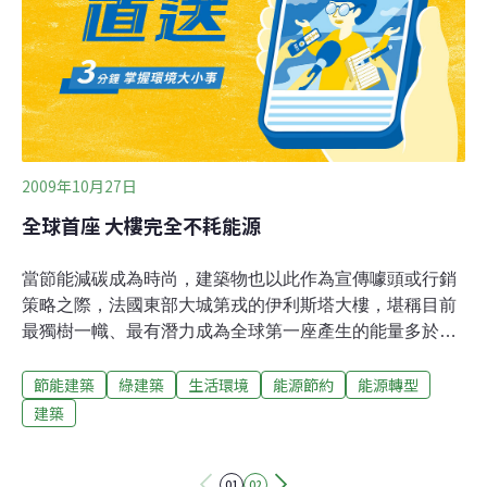
2009年10月27日
全球首座 大樓完全不耗能源
當節能減碳成為時尚，建築物也以此作為宣傳噱頭或行銷
策略之際，法國東部大城第戎的伊利斯塔大樓，堪稱目前
最獨樹一幟、最有潛力成為全球第一座產生的能量多於其
消耗能源的建物。伊利斯塔屋頂上的太陽能板及大樓南側
節能建築
綠建築
生活環境
能源節約
能源轉型
的「遮陽板」（light shield）可控制製造熱能的陽光，但
又不至於讓自然光無法透射入室。此外，伊利斯塔會收集
建築
雨水供廁所使用，且由於通風獲得妥善控制，該大樓8成5
時間無需空調，即可維持攝氏20度恆溫。當室外溫度僅攝
01
02