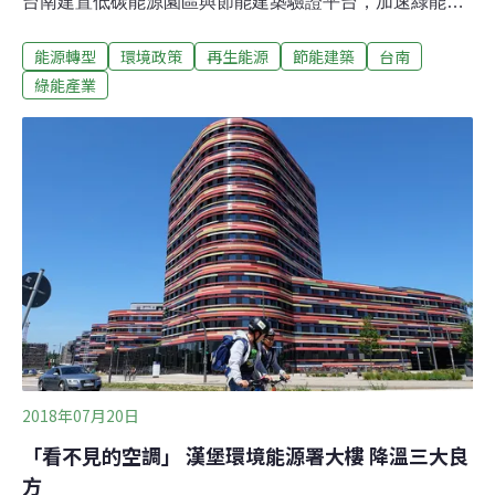
台南建置低碳能源園區與節能建築驗證平台，加速綠能產
業技術商業化發展。簽署儀式在經濟部能源局長林全能見
能源轉型
環境政策
再生能源
節能建築
台南
證下，由工研院副院長張培仁與成大校長蘇慧貞代表完
成。張培仁表示，此次工研院以化學迴路創新技術、生質
綠能產業
物混燒減碳技術，及快速裂解產油3項關鍵技術，在低碳
能源園區建立驗證場域；同時委請成大在沙崙綠能科學城
建置「智慧型節能建築旋轉測試驗證平台」。她說，當實
驗屋旋轉至特定方位，因光線溫濕等條件，可對各種建材
進行對照組實驗；不但能作為廠商節能建材的驗證測試平
台，更大幅提升國內節能建材研發及管理。
2018年07月20日
「看不見的空調」 漢堡環境能源署大樓 降溫三大良
方