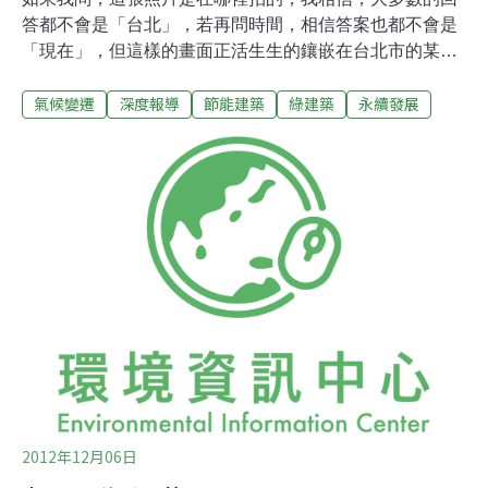
答都不會是「台北」，若再問時間，相信答案也都不會是
「現在」，但這樣的畫面正活生生的鑲嵌在台北市的某個
角落。這棟處於水泥城市的都市「異類」，是一位叫「阿
氣候變遷
深度報導
節能建築
綠建築
永續發展
立」的大叔，用了20幾年的時間，從天馬行空的思考飛
躍，到跟著工班一起一點一滴堆疊起的心血。新穎概念與
適居思維的揉合一早在被窩裡醒來，看著窗外陽光輕倚在
吐露杉木特有香氣的陽台上，一天就是這麼愉悅的開始，
這不是墾丁的渡假小木屋，這是「阿立的家」。原本是老
舊民宅，經屋主阿立把包括建築、綠建築、風電機、太陽
能板等相關領域之知識，咀嚼融會，實作改造成現在這樣
令人驚豔的住宅。現今的結構已非以往的鋼筋混凝土，而
是一樓鋼構與二樓南方松與杉木的共構建築，「這房子要
住上幾十年，想要其經地震卻仍能毅立不搖，又能讓自己
住的舒適，天天都是小木屋渡假日，於是便把這兩個想法
揉合實行了。」阿立這樣分享著。房間內滿是木頭芬芳的
2012年12月06日