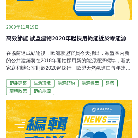
以便快速地找出改善之道。至於設備管理的方式並非採用
傳統的定期保固，而是依據
2009年11月19日
高效節能 歐盟建物2020年起採用耗能近於零能源
在協商達成結論後，歐洲聯盟官員今天指出，歐盟區內新
的公共建築將在2018年開始採用新的能源經濟標準，新的
家庭和辦公室則於2020起採行。歐盟天然氣進口每年達數
百億歐元，新的政策預計對於有關天然氣進口的法案會產
節能建築
生活環境
能源節約
能源轉型
建築
生重大且長期的影響。代表瑞典協助談判達成協議的培爾
松（Anette Persson）表示：「在能源效率上這是一個重
環境政策
節約能源
大突破。」瑞典現任歐盟輪值主席國，任期到年底。她表
示：「2018年後所有公共建築的建造必須使用耗能幾近於
零的能源，這個標準也將應用在2020年後建造的所有新建
築物，包括所有的家庭、辦公室、學校等。」