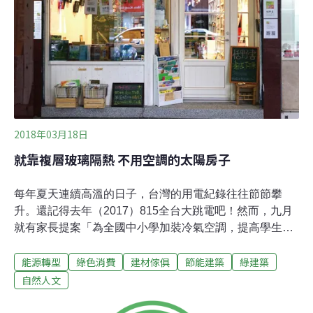
源自主。「德國的太陽房子怎麼在台灣實踐？」胡湘玲表
示，在2006年出書介紹德國的能源建築後，他們也展開了
自己的實作，並在2010年於台北市青年公園內完成了「台
北市立圖書館太陽圖書館」，一樓是無館員的智慧圖書
館，二樓則是節能展示館。胡湘玲說，這
2018年03月18日
就靠複層玻璃隔熱 不用空調的太陽房子
每年夏天連續高溫的日子，台灣的用電紀錄往往節節攀
升。還記得去年（2017）815全台大跳電吧！然而，九月
就有家長提案「為全國中小學加裝冷氣空調，提高學生在
夏季酷熱下的學習力。」過去我與大部分的人一樣，時常
能源轉型
綠色消費
建材傢俱
節能建築
綠建築
陷入「開冷氣舒適、消耗能源」與「忍耐不開冷氣、節約
能源」這兩種零和選擇思考，直到有機會，在離開冷氣房
自然人文
就冒汗的七月天，頂著艷陽走進台北市青年公園裡的「太
陽房子」，竟然感到一陣清涼，太不可思議了！這才知道