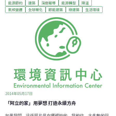
能源節約
建築
深度報導
能源轉型
降溫
如果在室內到處繞繞、仔細瞧瞧，還會發現許多巧妙的小
機關，正透過這個世界的定律：基礎的簡單物理學，引導
氣候變遷
全球暖化
節能建築
綠建築
生活環境
著我們運用大自然，衍生屬於室內獨特的小自然。宜人室
內的迷思：室內氣候室內氣候，對於人類一直都是很重要
的問題，但我們常常都將其歸咎於「氣溫」，天氣一冷，
開暖氣、天氣一熱，開冷氣，想著只要氣溫能隨之做調
整，便能讓人感到舒適，而在無形之間培養出了巨大的電
費怪獸。但，問題有這麼簡單，單單「溫度」這個因素，
就會影響我們的室內氣候嗎？「濕度」是空氣中水蒸氣的
含量，當空氣溫度愈高，容納水蒸氣的能力就愈高，即為
「當天氣越熱的時候，空氣中可包含的水分子會越多」。
這也就是為何夏天時，我們常感悶熱，正因為濕度高，人
體
2014年05月17日
「阿立的家」用夢想 打造永續方舟
如果我問，這張照片是在哪裡拍的，我相信，大多數的回