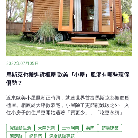
宅，跟傳統建築工法相比，建造時間和成本均可大幅降
低。Icon旗下的Vulcan 3D列印機器人是這場革命的核心技
術，短短三週內就能完成一棟房屋的牆體建設。美國萊納
房屋公司（Lennar）估計，這比傳統建築工法節省了30%
的時間，更
2022年07月05日
馬斯克也搬進貨櫃屋 歐美「小屋」風潮有哪些環保
優勢？
近來歐美小屋風潮正時興，就連世界首富馬斯克都搬進貨
櫃屋。相較於大坪數豪宅，小屋除了更節能減碳之外，入
住小房子的住戶更開始過著「買更少」、「吃更永續」的
環保極簡生活。挖土機轟隆隆的挖掘地基，扛著木板的工
減碳新生活
太陽光電
土地利用
美國
節能建築
人往返穿梭，空氣中瀰漫著木屑與油漆粉刷味。這是一個
新家，但不是一個尋常的新家。住在佛羅里達州的傑克與
碳足跡
綠建築
深度低碳專題