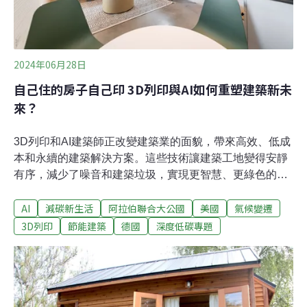
2024年06月28日
自己住的房子自己印 3D列印與AI如何重塑建築新未
來？
3D列印和AI建築師正改變建築業的面貌，帶來高效、低成
本和永續的建築解決方案。這些技術讓建築工地變得安靜
有序，減少了噪音和建築垃圾，實現更智慧、更綠色的居
住環境。想像一下，你走在郊區的街道上，眼前的建築工
AI
減碳新生活
阿拉伯聯合大公國
美國
氣候變遷
地不再有滿滿的工人、塵土飛揚和轟隆聲，取而代之的是
幾台默默工作的巨型3D列印機器人，一片寂靜、井然有
3D列印
節能建築
德國
深度低碳專題
序。這已經不是科幻小說，3D列印技術和AI建築師，正聯
手改變我們建造和居住的方式。3D列印：重塑住宅建築的
未來據《彭博》報導，2022年底，位於美國德州奧斯汀的
新創企業Icon，開始使用巨型3D列印機器人來建造整個郊
區住宅區。這些機器人能夠列印堅固耐用、高效節能的住