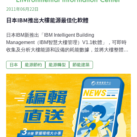
2011年06月22日
日本IBM推出大樓能源最佳化軟體
日本IBM新推出「IBM Intelligent Building
Management（IBM智慧大樓管理）V1.1軟體」，可即時
收集及分析大樓能源和設備的耗能數據，並將大樓整體能
源和空調等運轉中設備的使用效率，進行最適化管理。其
日本
能源節約
能源轉型
節能建築
推廣對象為擁有多家工廠或大樓的企業，以及管理多數公
共設施的政府機關和市府。該軟體利用安裝在鍋爐、照
明、排氣口等處的感應器及既有的大樓管理系統等，收集
大樓的能源及設備運用的數據，並將其顯示在整體畫面
上。其分析功能檢測到異常現象後，便會依據事先設定好
的規則下達作業指示。由於該軟體可匯集好幾棟大樓的數
據並進行比較和分析，故可讓大樓整體消耗的能源和資產
的使用效率達到最佳狀態。在管理能源方面，藉由收集的
數據讓能源成本、使用量、二氧化碳排出量等狀況透明
化，並可針對不同的場所及組織分析其使用的能源狀況，