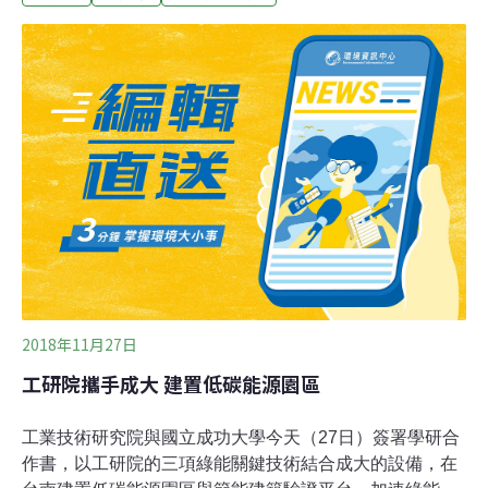
羅琦一家四口，因為想要降低房貸負擔，決定從原本約56
坪的中型房子，搬到這僅僅只有25坪，比貨櫃大不了多少
的小屋。房屋改造專家維巴斯（John Weisbarth）與吉芬
（Zack Giffin）必須發揮創意，讓這一家四口能在這狹小
的空間住得舒適又自在⋯⋯。這是近年熱門的Netflix實境
秀《小房子大天地》（Tiny House Nation）的情節。除了
《小房子大天地》，HGTV《小房子大生活》（Tiny
House, Big Living）、《迷你房屋獵人》（Tiny House
Hunter
2018年11月27日
工研院攜手成大 建置低碳能源園區
工業技術研究院與國立成功大學今天（27日）簽署學研合
作書，以工研院的三項綠能關鍵技術結合成大的設備，在