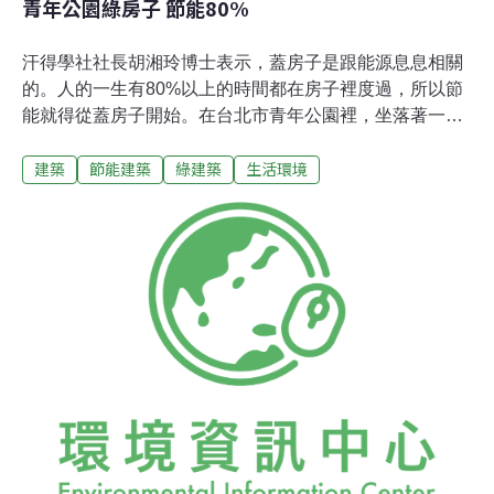
青年公園綠房子 節能80%
汗得學社社長胡湘玲博士表示，蓋房子是跟能源息息相關
的。人的一生有80%以上的時間都在房子裡度過，所以節
能就得從蓋房子開始。在台北市青年公園裡，坐落著一棟
既節能又環保的太陽房子，這是由茂迪公司已逝創辦人鄭
建築
節能建築
綠建築
生活環境
福田捐贈、汗得學社規劃、九典聯合建築師事務所設計監
造的「太陽圖書館暨節能展示館」，根據這座建築的主題
網站介紹，「主動使用太陽能 + 被動使用太陽能」的設計
概念，這棟太陽房子能比一般建築物節能80%。什麼是被
動使用太陽能呢？就是透過完整的屋殼節能系統，加上隔
熱的門窗，並搭配適當的通風、採光，以及節能空調的設
計，將建築物的能源消耗降到最低。太陽房子裡的宣導看
板寫到，一個沒有隔熱系統的房子，有70%以上的能源會
從各處四散到屋外。而一棟房子中，消耗最多能源的其實
是電力，其次才是水，而電力當中占了大部分的消耗方式
是以熱能的方式消耗掉，所以如何保存或阻擋多餘的熱，
是太陽房子被動使用太陽能的重要關鍵。