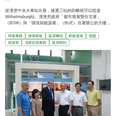
從漢堡中央火車站出發，捷運三站的距離就可以抵達
Wilhelmsburg站。漢堡邦政府「都市發展暨住宅署」
（BSW）與「環境與能源署」（BUE）合署辦公的大樓就
在眼前，紅色的曲線建築在藍色天際舞動，為這塊新城區
時事專題
建築節能
能源轉型
節能建築
德國
帶來年輕的活力。 這棟大樓在漢堡邦組織改造前，是規劃
作為「都市發展暨環境署」（BSU）辦公大樓[註1]，也以
綠建築
深度低碳專題
能源節約
BSU大樓之名成為漢堡國際建築博覽會（IBA）最大規模
的高樓建築。BSU大樓佔地2.3萬平方公尺，不僅外型耀
眼，更企圖在能效與永續指標上，成為未來都市建築的新
典範。大樓每年每平方公尺初級能源耗能僅70度，約一般
房屋的1/4，這包含了熱水、冷暖氣、電燈、甚至從電廠到
建築傳送過程中流失的電力。