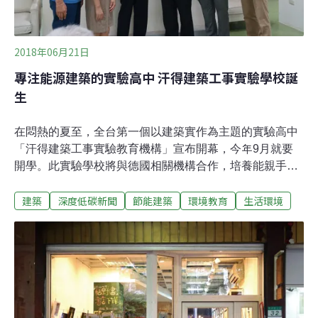
2018年06月21日
專注能源建築的實驗高中 汗得建築工事實驗學校誕
生
在悶熱的夏至，全台第一個以建築實作為主題的實驗高中
「汗得建築工事實驗教育機構」宣布開幕，今年9月就要
開學。此實驗學校將與德國相關機構合作，培養能親手蓋
出節能建築的工匠青年。汗得建築工事實驗教育機構招收
建築
深度低碳新聞
節能建築
環境教育
生活環境
的是國中畢業生，將進行三年的課程，課程將包含德文、
設計、建築技術與實作、能源建築、建物修建與擴建及結
構設計與實作等六項核心能力。上課地點主要在台北市、
桃園市，預計招收43名學生，機構負責人胡湘玲表示，目
前已有30多名學生報名，持續歡迎有興趣的學生與家長和
他們聯絡。汗得學社成立於2004年，是德國與台灣民間共
組的非營利組織，主要推動協力造屋、能源建築與公民能