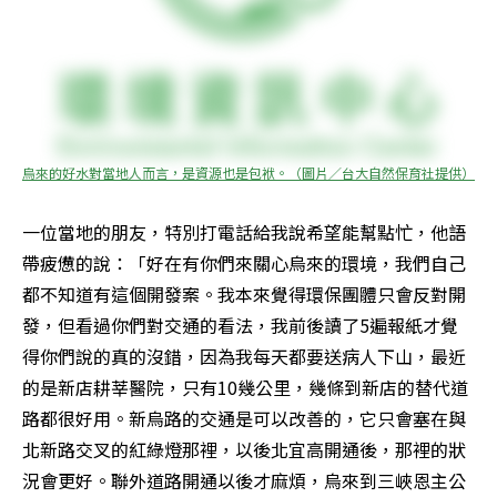
烏來的好水對當地人而言，是資源也是包袱。（圖片／台大自然保育社提供）
一位當地的朋友，特別打電話給我說希望能幫點忙，他語
帶疲憊的說：「好在有你們來關心烏來的環境，我們自己
都不知道有這個開發案。我本來覺得環保團體只會反對開
發，但看過你們對交通的看法，我前後讀了5遍報紙才覺
得你們說的真的沒錯，因為我每天都要送病人下山，最近
的是新店耕莘醫院，只有10幾公里，幾條到新店的替代道
路都很好用。新烏路的交通是可以改善的，它只會塞在與
北新路交叉的紅綠燈那裡，以後北宜高開通後，那裡的狀
況會更好。聯外道路開通以後才麻煩，烏來到三峽恩主公