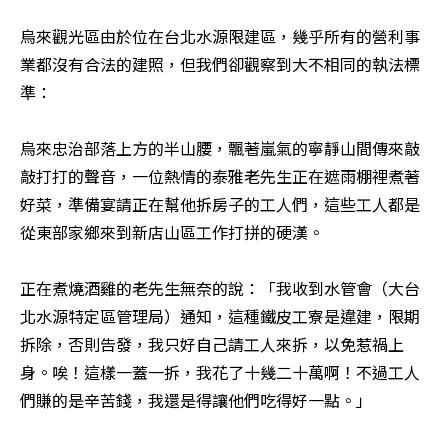
烏來觀光區由於位在台北水源限建區，幾乎所有的營利事
業都沒有合法的建照，但我們卻觀察到大不相同的執法標
準： 

烏來忠治部落上方的半山腰，飄著嵐氣的寧靜山間傳來敲
敲打打的聲音，一位熱情的泰雅老先生正在遮雨棚裡煮著
好菜，準備宴請正在幫他拆房子的工人們，這些工人都是
從東部家鄉來到新店山區工作打拼的硬漢。 

正在煮燒酒雞的老先生無奈的說：「我收到水管會（大台
北水源特定區管理局）通知，這種鐵皮工寮是違建，限期
拆除，否則告發，我只好自己請工人來拆，以免惹禍上
身。唉！這樣一蓋一拆，我花了十幾二十萬啊！不過工人
們賺的是辛苦錢，我還是得讓他們吃得好一點。」 
