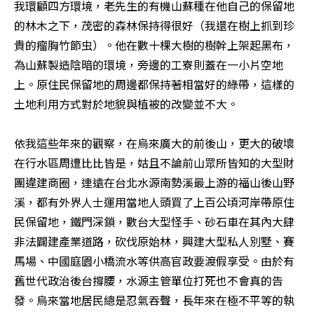
我環顧四方環境，老先生的有機山蘇種在他自己的保留地
的林木之下，茂密的森林保持得很好（我還在樹上抓到珍
貴的瘤胸竹節虫）。他在數十棵大樹的樹幹上架起黑布，
為山蘇製造陰暗的環境，旁邊的工寮則蓋在一小片空地
上。原住民保留地的周邊都保持著相當好的綠帶，這樣的
土地利用方式對於地貌與植被的改變並不大。 

依我這些年來的觀察，在烏來廣大的前後山，更大的破壞
在行水區周遭比比皆是，姑且不論前山眾所皆知的大型財
團違建商圈，連遠在台北水源南勢溪最上游的福山後山野
溪，都有外界人士運用當地人頭買了上百公頃河岸帶原住
民保留地，鐵門深鎖，數台大型怪手、砂石車在其內大肆
非法闢建產業道路，砍伐原始林，興建大型私人別墅、賽
馬場、中國庭園小橋流水等供高官政要渡假享受。由於有
舊世代政治後台撐腰，水源主管單位打死也不會真的告
發。烏來當地居民總是忍氣吞聲，長年來在極不平等的執