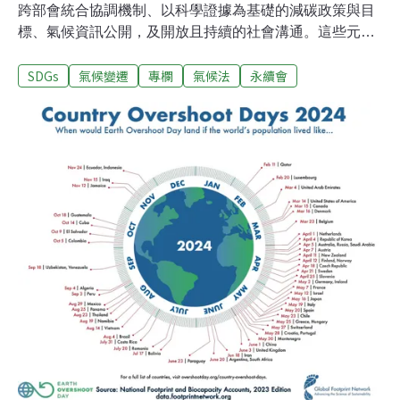
跨部會統合協調機制、以科學證據為基礎的減碳政策與目
標、氣候資訊公開，及開放且持續的社會溝通。這些元素
在2023年2月15日《溫室氣體減量及管理法》（以下簡稱
SDGs
氣候變遷
專欄
氣候法
永續會
溫管法）修正為《氣候變遷因應法》（以下簡稱氣候法）
後得到了改善，但仍有不少進步空間。今年，各國根據
《巴黎協定》提交新版「國家自定貢獻」（NDCs），闡
述到2035年間的減碳目標與行動。台灣預計在今年COP大
會前提出新版NDC。氣候治理機制與NDC的制定和實踐息
息相關，氣候法實施兩年來仍有諸多挑戰，尤其是強化行
政院永續會的角色。跨部會統合協調機制仍待建構氣候法
於第8條第2項，明定氣候治理的重要事項及其對應的部會
權責，終於讓過去《溫減法》時期僅明定主管機關為環保
署，彷彿減碳是只有環保署需要努力的困境得以改變。僅
明定環保署為主管機關，而再生能源、節能、製造、運
輸、住商部門減碳、綠色金融、公正轉