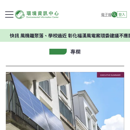
電子報
登入
訊
風機離聚落、學校過近 彰化福漢風電案環委建議不應開發
專欄