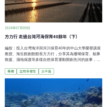
2024年07月09日
方力行 走過台灣河海保育40餘年（下）
編按：投入台灣海洋與河川保育40年的中山大學榮譽講座
教授、海生館創館館長方力行，分享其為珊瑚保育、鯨豚
救援、濕地保護等多樣自然保育運動開創先河的故事，作
為時代見證，並給予當代有志於生態保育人們的參考，在
專欄
生物多樣性
太平島
文明高度發展的當今，延續為自然發聲的能量。1990年：
濕地保護的濫觴（接續前篇）參與濕地保護的倡議則是機
緣，1990年初期台南七股潟湖區打算開發做「七輕石化
區」及「大煉鋼廠」，因為會破壞日益減少的珍貴海岸濕
地及黑面琵鷺的越冬場所，引起了關心環保人士和團體的
強烈抗議。當時提出七股潟湖中豐富的水域生物種類及生
態資料，主要就是我的實驗室義務執行調查並提供的。而