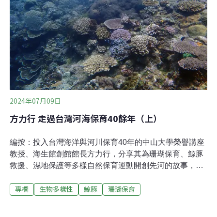
在1995年第二屆「海岸及濕地保育研討會」的演講中，我
也在中研院劉小如研究員的邀請下，特別介紹了國際《拉
姆薩公約》界定的各類濕地類型，闡述它們的生態功能，
以喚醒台灣社會的瞭解、重視及保護。
2024年07月09日
方力行 走過台灣河海保育40餘年（上）
編按：投入台灣海洋與河川保育40年的中山大學榮譽講座
教授、海生館創館館長方力行，分享其為珊瑚保育、鯨豚
救援、濕地保護等多樣自然保育運動開創先河的故事，作
為時代見證，並給予當代有志於生態保育人們的參考，在
專欄
生物多樣性
鯨豚
珊瑚保育
文明高度發展的當今，延續為自然發聲的能量。前言在地
球生命演化的過程中，人類和其他生命環環相扣出現了；
在人類文明的演化過程中，我們卻不自覺地將其他生命逐