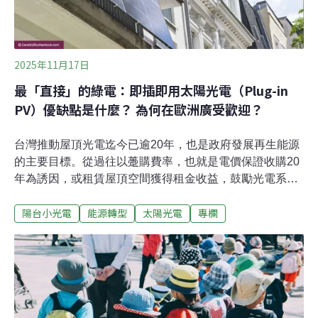
2025年11月17日
最「直接」的綠電：即插即用太陽光電（Plug-in
PV）優缺點是什麼？ 為何在歐洲廣受歡迎？
台灣推動屋頂光電迄今已逾20年，也是政府發展再生能源
的主要目標。從過往以躉購費率，也就是電價保證收購20
年為誘因，或租賃屋頂空間獲得租金收益，鼓勵光電系統
商或民眾設置屋頂光電，到近年來因氣候異常、極端氣候
陽台小光電
能源轉型
太陽光電
專欄
氣候愈來愈頻繁、用電需求增加等因素，有越來越多民眾
理解屋頂光電所帶來的正面益處，例如屋頂降溫、自發自
用結合儲能節省電費等。不過，當我們放眼望住家裡附近
的建物屋頂，會發現裝設屋頂光電的比例，還是相當少。
根據能源署的資料顯示，300坪以下的家戶屋頂，因為規
模小、設置成本較高，目前僅設置10％，還有90%的推動
潛能待發展與評估。為了提高一般家戶設置屋頂光電的普