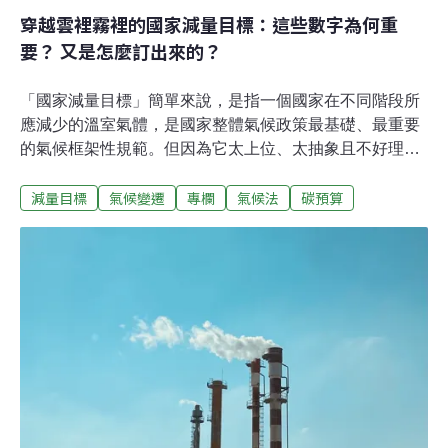
穿越雲裡霧裡的國家減量目標：這些數字為何重
要？ 又是怎麼訂出來的？
「國家減量目標」簡單來說，是指一個國家在不同階段所
應減少的溫室氣體，是國家整體氣候政策最基礎、最重要
的氣候框架性規範。但因為它太上位、太抽象且不好理
解，政府往往也故意不解釋，導致這麼重要的內容，無法
減量目標
氣候變遷
專欄
氣候法
碳預算
被好好了解、談清楚。本文將先說明國家減量目標為什麼
重要、它應該怎麼被訂出來，並試著提出目前我國國家減
量目標法制不足之處，以及檢討方向，期待能拋磚引玉，
讓各界人士更了解國家減量目標，也促使政府向大眾溝通
說明，讓國家減量目標能撥雲見日。一、國家減量目標為
什麼重要？二、國家減量目標該怎麼訂定？三、我國減量
目標的幾點問題四、結語一、國家減量目標為什麼重要？