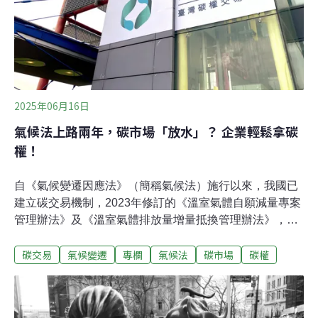
若企業選擇前者，則可適用優惠費率A，每噸碳費為50
元。若選擇後者，則適用優惠費率B，每噸碳費為100元。
此外，高碳洩漏風險行業還可適用排放量調整係數值，使
最終實際繳納的碳費降至每噸10或20元，相當低廉。因
此，為確保減量效果，自主減量計畫必須經過嚴格審查，
並應公開除機密部分外的完整自主減量計畫內容
2025年06月16日
氣候法上路兩年，碳市場「放水」？ 企業輕鬆拿碳
權！
自《氣候變遷因應法》（簡稱氣候法）施行以來，我國已
建立碳交易機制，2023年修訂的《溫室氣體自願減量專案
管理辦法》及《溫室氣體排放量增量抵換管理辦法》，標
誌著碳權市場的進一步發展。然而，距離氣候法施行已兩
碳交易
氣候變遷
專欄
氣候法
碳市場
碳權
年，部分制度設計仍存在漏洞，影響碳市場的公信力與減
碳效益。本文將檢討現行碳權制度的外加性機制、審查標
準與市場透明度，並提出具體的修法建議，以確保我國碳
市場能有效助力減碳目標。外加性的定義與重要性外加性