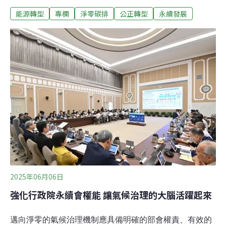
仍停留在「節能減碳救地球」這類純環保的想像中。2015
能源轉型
專欄
淨零碳排
公正轉型
永續發展
年《巴黎協定》所揭示的2050淨零轉型和公正轉型，毋寧
是「一組」系統性的概念，不僅涉及泱泱大國們的國際政
經賽局（瞧瞧川普），也並不止步於經濟活動、環境工程
的轉型，亦包含與經濟發展相互交織的社會、文化、歷
史、族群、性別和階級等繁紛的知識領域。其中，致力以
人為核心，以平等、包容共融的方式，發展綠色經濟的
「公正轉型」，便可說是淨零的孿生概念。鏡頭轉回台
灣，淨零一詞的說法與目標，無論政府主導的會議或民間
的綠領人才講座，往往自相矛盾。例如，2024年碳費費率
出爐前，經濟部一方面主張提升台灣產業綠色競爭力，接
軌歐盟CBAM和相關法制，卻又聲稱如果收取過高的碳
費，「企業可能關廠、勞工可能失業」。若善意理解
2025年06月06日
強化行政院永續會權能 讓氣候治理的大腦活躍起來
邁向淨零的氣候治理機制應具備明確的部會權責、有效的