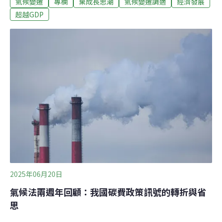
氣候變遷
專欄
棄成長思潮
氣候變遷調適
經濟發展
檯面，凸顯了我們需要一個能夠同時解決環境挑戰和社會
不平等的新發展框架。本文透過「甜甜圈經濟學」的理
超越GDP
論，以及城市尺度的模型實踐，探討台灣是否能從這些地
方實踐經驗中，找出能夠提升城市中的社會韌性，又能兼
顧環境、生態平衡的方式。甜甜圈經濟學：重新定義城市
繁榮在思考城市發展的方向時，主流觀點往往延續傳統的
「經濟成長帶動發展」思維，將GDP視為衡量繁榮的主要
指標。然而，這種觀點在推動城市擴張與產業增長的同
時，忽略了其背後潛藏的環境壓力與社會不均問題。面對
氣候變遷、資源分配不均與生活品質落差等挑戰，城市需
要重新思考「何謂真正的繁榮」。英國經濟學家凱特．拉
沃斯（Kate Raworth）提出的「甜甜圈經濟學
2025年06月20日
氣候法兩週年回顧：我國碳費政策訊號的轉折與省
思