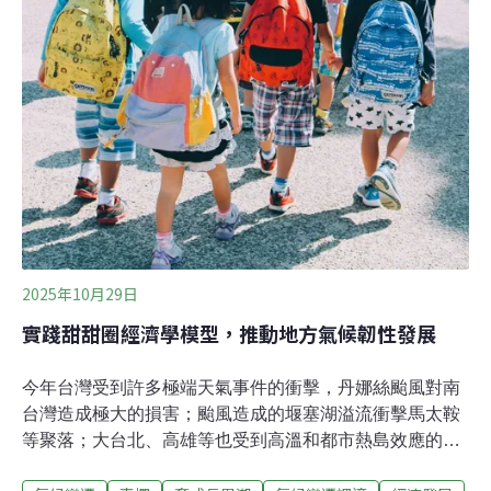
及性，今年（2025）經濟部能源署祭出「家戶屋頂設置太
陽光電加速計畫」，試圖以每瓩（kW）3000元、每案最
高可申請30萬元的設備補助獎勵措施，捲動民眾投入屋頂
光電的行列。
2025年10月29日
實踐甜甜圈經濟學模型，推動地方氣候韌性發展
今年台灣受到許多極端天氣事件的衝擊，丹娜絲颱風對南
台灣造成極大的損害；颱風造成的堰塞湖溢流衝擊馬太鞍
等聚落；大台北、高雄等也受到高溫和都市熱島效應的衝
擊。種種事件讓「氣候韌性」與「城市韌性」的討論浮上