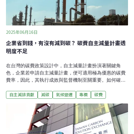
2025年06月16日
企業省到錢，有沒有減到碳？ 碳費自主減量計畫透
明度不足
在台灣的碳費政策設計中，自主減量計畫扮演著關鍵角
色，企業若申請自主減量計畫，便可適用極為優惠的碳費
費率，因此，其執行成效與監督機制至關重要。如何確保
企業真正落實減碳措施，而非僅藉此減輕財務負擔，是碳
自主減排貢獻
減碳
氣候變遷
專欄
碳費
費政策能否發揮作用的關鍵。自主減量計畫可申請優惠費
率根據《氣候變遷因應法》第29條，企業可申請自主減量
計畫，經中央主管機關核定後，便可適用優惠費率。目
前，共有兩種指定目標可供企業選擇，分別是：一、對齊
國際間科學基礎減量目標（SBT）的行業別指定削減率；
二、對齊國家自定貢獻（NDC）的技術標竿指定削減率。