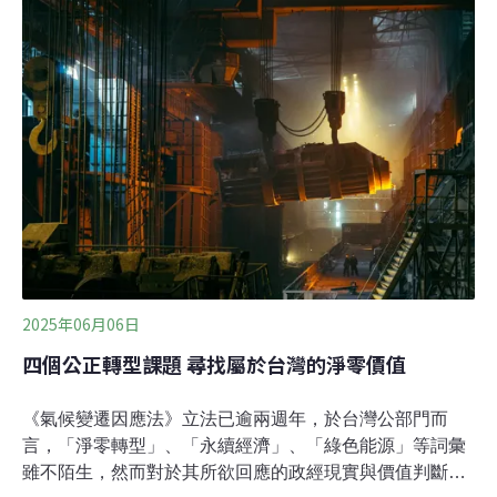
的指標，標誌著全球經濟、社會福祉衡量標準變革的重要
里程碑。聯合國之外，歐盟於2023年的《戰略展望報告》
中也宣布將制定永續與福祉指標，終於在今年初推出「永
續與包容性福祉」（Sustainable and Inclusive Wellbeing,
SIWB）儀表板，力圖在維持競爭力的同時實現社會正義
與環境永續。本文響應7日國際棄成長日，嘗試透過解析
歐盟的「永續與包容性福祉」儀表板，看看歐盟如何透過
指標的改造，拋棄唯經濟成長獨尊的思維，以及台灣能如
何從此儀表板建構、應用的過程，打造超脫
2025年06月06日
四個公正轉型課題 尋找屬於台灣的淨零價值
《氣候變遷因應法》立法已逾兩週年，於台灣公部門而
言，「淨零轉型」、「永續經濟」、「綠色能源」等詞彙
雖不陌生，然而對於其所欲回應的政經現實與價值判斷，