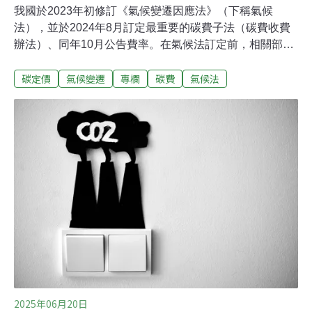
我國於2023年初修訂《氣候變遷因應法》（下稱氣候
法），並於2024年8月訂定最重要的碳費子法（碳費收費
辦法）、同年10月公告費率。在氣候法訂定前，相關部
會、立法委員和環保團體已進行過相當豐富的研究、倡議
碳定價
氣候變遷
專欄
碳費
氣候法
和討論，預期將碳費制度引進台灣，以跟隨氣候變遷的趨
勢，也及早因應歐盟碳關稅需要帶來的轉型。根據環境部
公布的碳費子法，我國現行的一般費率300元，事業可以
選擇指定目標提交自主減量計畫，較高的減量目標適用較
低的50元優惠費率，較低的減量目標則適用100元優惠費
率。但環境部另設計了一個「高洩漏風險產業」的優惠，
為了避免特定高排放產業外移到其他國家，收費前會再為
這些產業的排放量打二折，等於實際上需要繳納的費率僅
最低每噸10元。而若非高洩漏風險產業，另外也有免費排
放2.5萬噸的優惠。以鋼鐵、石化、水泥這類預期將被公告
為高洩漏風險產業的類型為例，若採用較高的技術標竿指
定目標制定自主減量計畫，最後僅需繳
2025年06月20日