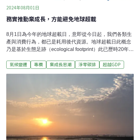
2024年08月01日
務實推動棄成長，方能避免地球超載
8月1日為今年的地球超載日，意即從今日起，我們各類生
產與消費行為，都已是耗用後代資源。地球超載日此概念
乃是基於生態足跡（ecological footprint）此已歷時20年的
評估方法。生態足跡將人類對於農漁產品、木材與建築用
氣候變遷
專欄
棄成長思潮
淨零碳排
超越GDP
地的需求，以及二氧化碳排放量的影響，換算成土地面
積，並與地球整體的生態涵容能力（biocapacity）加以比
較。而由於目前全球生態足跡相當於地球整體的生態涵容
能力的1.7倍，意即每年8月份時，全球各地的資源耗用與
二氧化碳排放量就已超過該年地球的生態涵容能力，故便
將超過生態涵容能力的日期訂為地球生態超載日。2020年
因疫情之故，全球二氧化碳排放量下降，故地球超載日由
近年8月初延至8 月16日。但隔年便因疫後經濟活動反彈，
如二氧化碳排放量預估會回升6%，森林砍伐量較同期增
加，減損生態涵容能力，故地球生態超載日又將提前至8
月3日（Earth Overshoot Day,