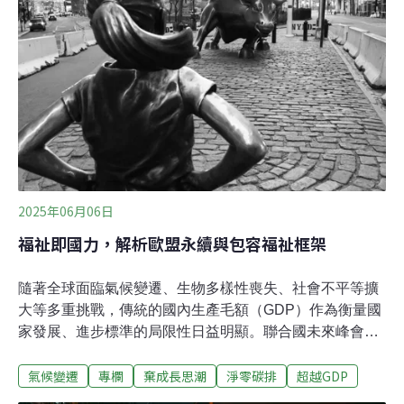
（Carbon Credit Additionality）是衡量碳權計畫是否有效
的重要概念，指的是某項減碳行動是否帶來了「額外的」
減碳效益，也就是說，該行動若沒有碳權機制的支持，是
否仍然會發生。如果一個減碳專案能證明其減碳成果是由
於碳權計畫的激勵而產生，而非本來就會發生的行動，那
麼該專案就具備「外加性」。外加性分為以下幾種類型：
外加性在碳市場的主要功能為，確保所購買的碳權代表真
實的減碳行動，而
2025年06月06日
福祉即國力，解析歐盟永續與包容福祉框架
隨著全球面臨氣候變遷、生物多樣性喪失、社會不平等擴
大等多重挑戰，傳統的國內生產毛額（GDP）作為衡量國
家發展、進步標準的局限性日益明顯。聯合國未來峰會於
2024年通過《未來協定》和《未來世代宣言》，明確呼籲
氣候變遷
專欄
棄成長思潮
淨零碳排
超越GDP
各國發展「超越GDP」的永續發展進度衡量標準，也在今
年推出新版國民所得帳戶「SNA2025」，作為補充GDP