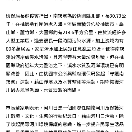
環保局長蘇俊賓指出，南崁溪為於桃園縣北部，長30.73公
里，在桃園縣竹圍港處入海。流域面積分佈於桃園市、龜
山鄉、蘆竹鄉、大園鄉約有214.6平方公里，由於流經許多
大型工業區，過去很長一段時間污染水源，加上流域內有
80多萬居民，家庭污水加上民眾任意亂丟垃圾，使得南崁
溪沿河岸處溪水污濁，且河岸旁有大量垃圾堆積，但在桃
園縣政府近年大力整治之下，溪水水質及河岸環境已有明
顯改善。因此，由桃園市公所與縣府環保局發起「守護南
崁溪」運動，藉由淨溪以及水質監測等活動，期望恢復河
川過去風景秀麗、水質清澈的面貌。
市長蘇家明表示，河川日是一個國際性關懷河川及保護河
川環境、文化、生態的行動紀念日，藉由河川日活動，除
了喚起民眾河川環境保護的意識，進一步提升民眾生活品