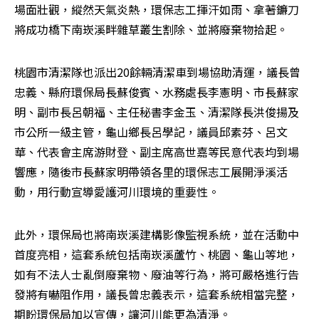
場面壯觀，縱然天氣炎熱，環保志工揮汗如雨、拿著鐮刀
將成功橋下南崁溪畔雜草叢生割除、並將廢棄物拾起。
桃園市清潔隊也派出20餘輛清潔車到場協助清運，議長曾
忠義、縣府環保局長蘇俊賓、水務處長李憲明、市長蘇家
明、副市長呂朝福、主任秘書李金玉、清潔隊長洪俊揚及
市公所一級主管，龜山鄉長呂學記，議員邱素芬、呂文
華、代表會主席游財登、副主席高世嘉等民意代表均到場
響應，隨後市長蘇家明帶領各里的環保志工展開淨溪活
動，用行動宣導愛護河川環境的重要性。
此外，環保局也將南崁溪建構影像監視系統，並在活動中
首度亮相，這套系統包括南崁溪蘆竹、桃園、龜山等地，
如有不法人士亂倒廢棄物、廢油等行為，將可嚴格進行告
發將有嚇阻作用，議長曾忠義表示，這套系統相當完整，
期盼環保局加以宣傳，讓河川能更為清淨。 