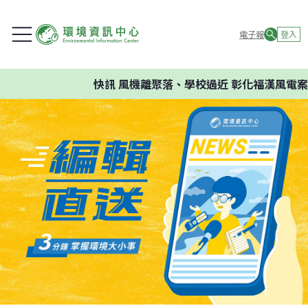
電子報
登入
快訊
風機離聚落、學校過近 彰化福漢風電案