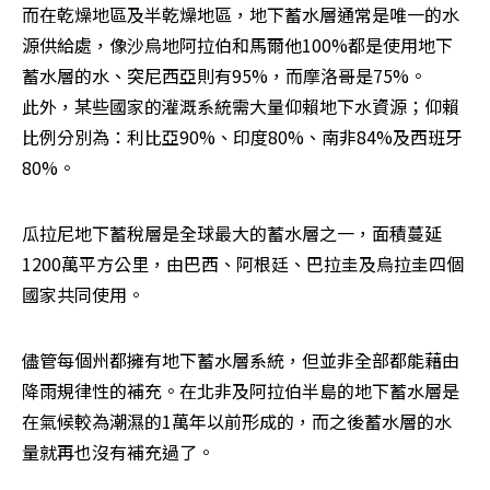
而在乾燥地區及半乾燥地區，地下蓄水層通常是唯一的水
源供給處，像沙烏地阿拉伯和馬爾他100%都是使用地下
蓄水層的水、突尼西亞則有95%，而摩洛哥是75%。 

此外，某些國家的灌溉系統需大量仰賴地下水資源；仰賴
比例分別為：利比亞90%、印度80%、南非84%及西班牙
80%。 
瓜拉尼地下蓄稅層是全球最大的蓄水層之一，面積蔓延
1200萬平方公里，由巴西、阿根廷、巴拉圭及烏拉圭四個
國家共同使用。 
儘管每個州都擁有地下蓄水層系統，但並非全部都能藉由
降雨規律性的補充。在北非及阿拉伯半島的地下蓄水層是
在氣候較為潮濕的1萬年以前形成的，而之後蓄水層的水
量就再也沒有補充過了。 