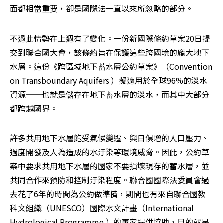
面都相當重要，卻是國際法一直以來所忽略的部分。
不過此情勢在上週有了變化。一份新國際條約草案20日提
交到聯合國大會，該條約旨在保護這些跨國境的龐大地下
水層。這份《跨區域地下蓄水層公約草案》（Convention 
on Transboundary Aquifers ）擬適用於全球96%的淡水
資源──也就是儲存在地下蓄水層的淡水，而其中大部分
都跨越國界。
許多共用地下水層飽受氣候變遷、與日俱增的人口壓力、
過度開發及人為造成的水汙染等環境威脅。因此，公約草
案中要求共用地下水層的國家不要損壞現存的蓄水層，並
共同合作來預防和控制汙染程度。聯合國國際法委員會過
去花了6年的時間為公約做準備，期間也有來自聯合國教
科文組織（UNESCO）國際水文計畫（International 
Hydrological Programme ）的專家提供協助，目的就是