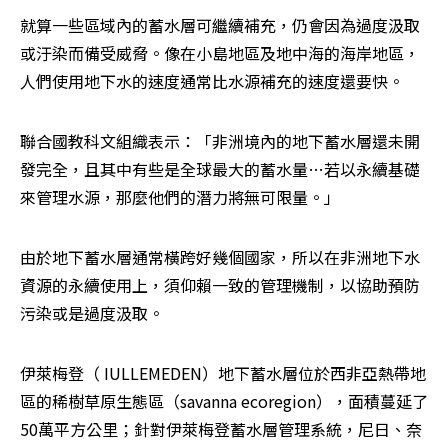
就算一些區域內的蓄水層可繼續補充，仍會因為過度汲取
或汙染而備受威脅。像在小島地區及地中海的海岸地區，
人們使用地下水的速度通常比水源補充的速度還要快。 
聯合國教科文組織表示：「非洲境內的地下蓄水層還未開
發完全，且其中有些是全球最大的蓄水量…若以永續基礎
來管理水源，那麼他們的潛力將無可限量。」 
由於地下蓄水層通常橫跨好幾個國家，所以在非洲地下水
資源的永續使用上，須仰賴一致的管理機制，以協助預防
污染或是過度汲取。 
伊萊梅登（ IULLEMEDEN）地下蓄水層位於西非亞熱帶地
區的稀樹草原生態區（savanna ecoregion），面積蔓延了
50萬平方公里；針對伊萊梅登蓄水層管理系統，尼日、奈