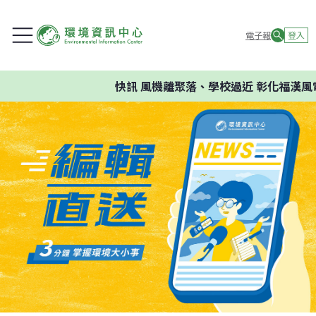
電子報
登入
快訊
風機離聚落、學校過近 彰化福漢風