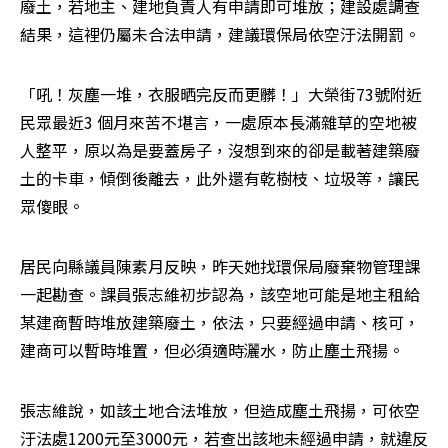
廢土，若地主、建地負責人有申請即可堆放；建設處調查
結果，這裡仍屬未合法申請，建議環保局依空汙法開罰。
「吼！灰塵一堆，衣服晒完反而更髒！」大榮街73號附近
民眾最近3 個月來苦不堪言，一處原本長滿雜草的空地被
人整平，原以為是要蓋房子，沒想到來的卻是載著建築廢
土的卡車，傾倒後離去，此外還有乾樹枝、垃圾等，讓民
眾傻眼。
居民向縣議員陳素月反映，昨天她找環保局廢棄物管理課
一起勘查。課員張志維初步認為，該空地可能是地主租給
某建商暫時堆放建築廢土，依法，只要經過申請、核可，
建商可以暫時堆置，但必須適時灑水，防止塵土飛揚。
張志維說，如該土地合法堆放，但造成塵土飛揚，可依空
汙法處1200元至3000元，若查出該地未經過申請，就違反