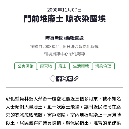
2008年11月07日
門前堆廢土 晾衣染塵埃
時事新聞
/
編輯直送
摘錄自2008年11月6日聯合報彰化報導
環境資訊中心
彰化
報導
公害污染
廢棄物
廢土
生活環境
污染治理
彰化縣員林鎮大榮街一處空地最近三個多月來，被不知名
人士傾倒大量廢土，風一吹塵土飛揚，讓附近民眾吊在路
旁的衣物愈晒愈髒，窗戶沒關，室內地板就染上一層薄薄
砂土，居民氣得向議員陳情。環保局指出，堆置的是建築