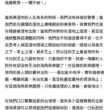
推廣教育，一概不做！」
當高美溼地的人比鳥多的時候，我們沒有絲毫的警覺；當
我們走在廣闊的溼地上讚嘆眼前的美景時，其實我們也是
在踐踏著溼地生態！當我們快樂的在溼地上追逐、甚至追
捕螃蟹與招潮蟹的同時，我們從不知道該覺得不安，也不
去思考人與這溼地環境之間該如何的相處。總是以為普天
之下、率土之濱，莫非王土！而以往的王土屬皇帝所有，
今日的王土乃國有地也，只要政府不管，就是一塊屬於人
民所有卻沒有王法的海角新樂園了！在這樣的新樂園裡，
使用的是人類的叢林法則 ──看似亂中有序，實則強者通
霸、鴨霸就贏，先佔也贏，直至耗盡這叢林的資源為止；
在這個海角新樂園裡，只有講道理的人會輸、會被淘汰！
在我們口口聲聲說愛的台灣裡，還有多少這樣寶貴的生態
環境資源可以禁得起我們這樣無知的、僅滿足一己私慾的