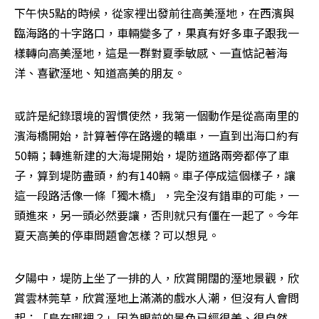
下午快5點的時候，從家裡出發前往高美溼地，在西濱與
臨海路的十字路口，車輛變多了，果真有好多車子跟我一
樣轉向高美溼地，這是一群對夏季敏感、一直惦記著海
洋、喜歡溼地、知道高美的朋友。
或許是紀錄環境的習慣使然，我第一個動作是從高南里的
濱海橋開始，計算著停在路邊的轎車，一直到出海口約有
50輛；轉進新建的大海堤開始，堤防道路兩旁都停了車
子，算到堤防盡頭，約有140輛。車子停成這個樣子，讓
這一段路活像一條「獨木橋」，完全沒有錯車的可能，一
頭進來，另一頭必然要讓，否則就只有僵在一起了。今年
夏天高美的停車問題會怎樣？可以想見。
夕陽中，堤防上坐了一排的人，欣賞開闊的溼地景觀，欣
賞雲林莞草，欣賞溼地上滿滿的戲水人潮，但沒有人會問
起：「鳥在哪裡？」因為眼前的景色已經很美、很自然