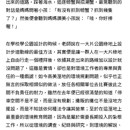
出來的道路，踩著海水，追逐螃蟹與招潮蟹，最常聽到的
對話是媽媽問著小孩：「有沒有抓到螃蟹？抓到幾隻
了？」然後便會聽到媽媽讚美小孩說：「哇，你好棒
喔！」
在學校學公園設計的時候，老師說在一大片公園綠地上設
計步道動線的最佳方法，其實便是讓一群人在一大片綠地
上自由行走一個禮拜後，依據其走出來的路線加以設計就
沒問題了，這雖是實情，卻也是對環境工作者的專業與責
任的一種戲謔！如今高美溼地的環境規劃問題，似乎也正
無言的採取相類似的做法，放任各相關單位去比賽彼此之
間不負責任的耐力，雖然在去年便已經很清楚的知道「停
車空間不是不足，而是沒有規劃；攤販的攤位不是沒地方
擺設，而是不知該依何種法令讓其營業；至於在這溼地上
最重要的環境教育問題，因為是屬於需要長期投入的紮根
工作，所以從環境的調查、紀錄與研究，到環境的解說、