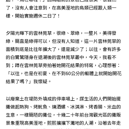
了，沒有人會注意到，在高美溼地的鳥類已經跟人類一
樣，開始實施週休二日了！
夕陽光暉下的雲林莞草，很綠、翠綠，一整片，美得發
綠，簡直是綠得可以，但沒有人知道，這一片雲林莞草的
面積到底是比往年擴大了，還是減少了；以往，會有許多
的白鷺鷥隱身在退潮後的雲林莞草叢中，今天，我看不
到；蹲在雲林莞草旁拍著她開花結果的特寫，心理想著：
「以往，也是在初夏、在不到60公分的軀體上就開始開花
結果了嗎？」我懷疑。
以廢棄土在堤防外填成的停車場上，謀生活的人們開始擺
攤做起熱狗、烤魷魚、燒酒螺、冰淇淋、烤香腸、米血的
生意，一樣簡陋的攤位，十幾二十年前台灣觀光區的攤販
景象重現高美溼地，熙熙攘攘下灘地的人潮，沿著去年走