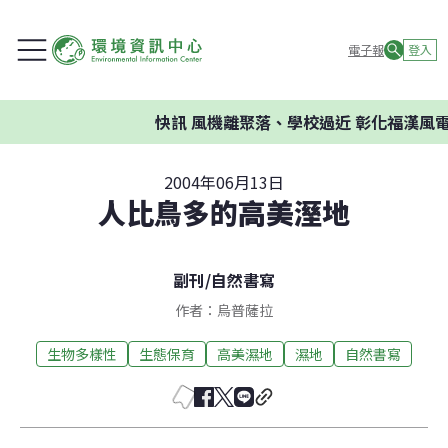
電子報
登入
快訊
風機離聚落、學校過近 彰化福漢風電
2004年06月13日
人比鳥多的高美溼地
副刊
/
自然書寫
作者：烏普薩拉
生物多樣性
生態保育
高美濕地
濕地
自然書寫