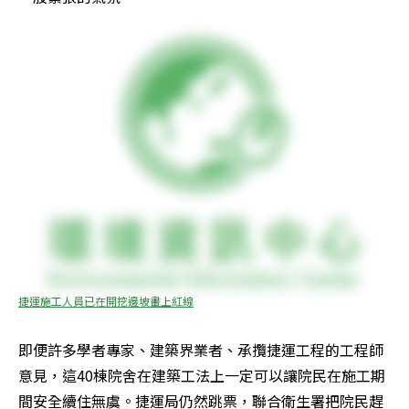
捷運施工人員已在開挖邊坡畫上紅線
即便許多學者專家、建築界業者、承攬捷運工程的工程師
意見，這40棟院舍在建築工法上一定可以讓院民在施工期
間安全續住無虞。捷運局仍然跳票，聯合衛生署把院民趕