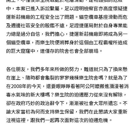
中，本案已進入訴訟繫屬，足以證明檢察官亦高度懷疑捷
運新莊機廠的工程安全出了問題。貓空纜車基座滑動而危
及週邊社區安全的殷鑑不遠，足證捷運局對於自身專業能
力總是過分自信，我們擔心，捷運新莊機廠即將成為另一
個貓空纜車，而樂生院便將葬身於這個由工程霸權所造成
的巨大窟窿中，連僅存的院舍也會全部崩塌。
各位朋友，我們多年來所做的努力，難道就只為了換來懸
在崖上、隨時都會龜裂的寥寥幾棟樂生院舍嗎？就是為了
在2008年的今天，還要眼睜睜看著阿公阿嬤搬進瀰漫著消
毒水氣味的新大樓嗎？樂生院的迫遷壓力從來沒有解除，
卻在政府巧妙的政治辭令下，漸漸被社會大眾所遺忘。不
論大家當初為何而支持樂生保留，我們在此懇請大家重新
注視這裡，跟我們一起再次面對這次的迫遷危機。