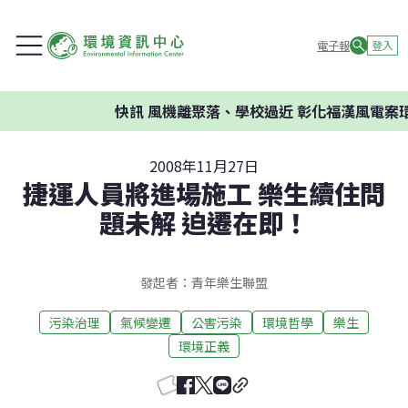
電子報
登入
快訊
風機離聚落、學校過近 彰化福漢風電案環
2008年11月27日
捷運人員將進場施工 樂生續住問
題未解 迫遷在即！
發起者：青年樂生聯盟
污染治理
氣候變遷
公害污染
環境哲學
樂生
環境正義