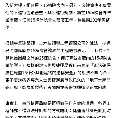
入新大樓、組合屋、15棟院舍內。另外，文建會也不負責
任的不進行古蹟審查，其所進行規劃，將在15棟院舍外架
設圍籬、任憑15棟外院舍先荒廢五年、待民國102年再整
修。
根據專業建築師、土木技師與工程顧問公司的說法，捷運
局將圍籬圍在15棟院舍邊緣的工程語言表示：「我並不打
算保護圍籬之外的25棟院舍，僅打算就圍籬內的15棟院舍
做防護。」這樣的說法也與捷運局近日來表示「無法確保
續住範圍15棟外其他建物的結構安全」的說法不謀而合，
更不要說各界專業人士與捷運局爭執已久的「地下水壓問
題」與「斷層剪裂帶」等問題並未得到捷運局正式回應。
事實上，由於捷運局總是拒絕做任何有效的溝通，各界工
程師亦不惜以法律訴訟的方式證明：捷運新莊機廠於此時
開工，不僅使樂生院區處於地層滑動、建物毀損的危險