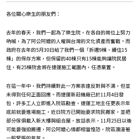
各位關心樂生的朋友們：
去年的春天，我們一起為了樂生院，在各自的崗位上努力
吶喊，為了阿公阿嬤的人權與台灣的文化資產而奮戰。而
政府在去年的5月30日給了我們一個「拆遷9棟、續住15
棟」的保存方案，但保留的40棟只有15棟能夠讓院民居
住，有25棟院舍將在捷運施工範圍內，任憑棄置。 
在這一年中，我們持續對此一方案表達反對與不滿，但並
未得到任何正面回應。而捷運新莊機廠已於11月4日發
包，許多工人立即進入院區勘查，捷運工地主任更表示年
底前就要進場施工，近日院方已開始要求院民搬家，並把
部分傢俱載入新大樓與組合屋，放話表示，11月25日以後
可能要強迫搬遷，阿公阿嬤心情都相當惶恐，院區瀰漫著
一股緊張的氣氛。