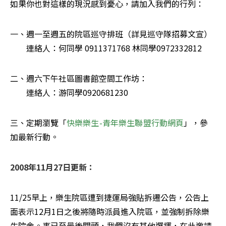
如果你也對這樣的現況感到憂心，請加入我們的行列：
一、週一至週五的院區巡守排班（詳見巡守隊招募文宣） 

　　連絡人：何同學 0911371768 林同學0972332812 
二、週六下午社區圖書館空間工作坊： 

　　連絡人：游同學0920681230 
三、定期瀏覽「
快樂樂生-青年樂生聯盟行動網頁
」，參
加最新行動。
2008年11月27日更新：
11/25早上，樂生院區遭到捷運局強貼拆遷公告，公告上
面表示12月1日之後將隨時派員進入院區，並強制拆除樂
生院舍。事已至最後關頭，我們沒有其他選擇，在此邀請