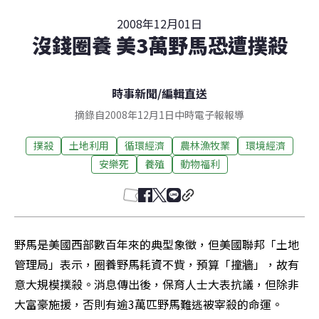
2008年12月01日
沒錢圈養 美3萬野馬恐遭撲殺
時事新聞
/
編輯直送
摘錄自2008年12月1日中時電子報報導
撲殺
土地利用
循環經濟
農林漁牧業
環境經濟
安樂死
養殖
動物福利
野馬是美國西部數百年來的典型象徵，但美國聯邦「土地
管理局」表示，圈養野馬耗資不貲，預算「撞牆」，故有
意大規模撲殺。消息傳出後，保育人士大表抗議，但除非
大富豪施援，否則有逾3萬匹野馬難逃被宰殺的命運。