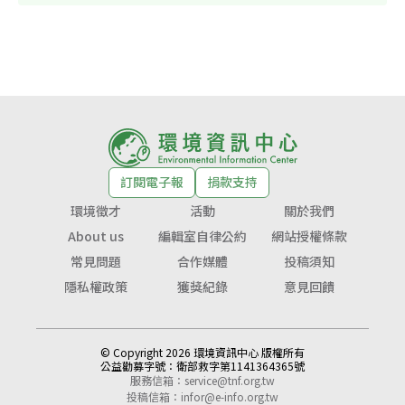
訂閱電子報
捐款支持
環境徵才
活動
關於我們
About us
編輯室自律公約
網站授權條款
常見問題
合作媒體
投稿須知
隱私權政策
獲獎紀錄
意見回饋
© Copyright 2026 環境資訊中心 版權所有
公益勸募字號：
衛部救字第1141364365號
服務信箱：
service@tnf.org.tw
投稿信箱：
infor@e-info.org.tw