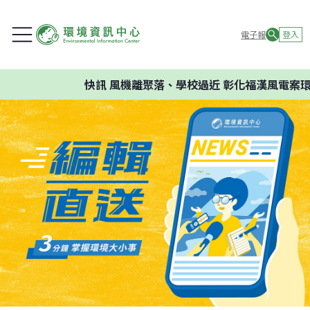
電子報
登入
快訊
風機離聚落、學校過近 彰化福漢風電案環