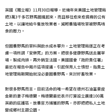
英國《獨立報》11月30日報導，近幾年來美國土地管理局
把3萬3千多匹野馬圈攏起來，而且移往愈來愈貧瘠的公有
土地，以讓地給牛隻放牧業者，減輕養殖場牧草被野馬啃
食的壓力。
但圈養野馬的草料與飲水成本攀升，土地管理局遂正在考
慮一項所謂「安樂死」的方案，把很多健康野馬送去屠宰
場，製成肉排，再外銷至法國。美國國會「政府責任署」
最近在報告中揭示這項提議，引起保育人士憤怒，指責土
地管理局剛開始就沒必要圈養野馬，來討好畜牧業。
對很多野馬而言，目前活命的唯一希望在德州石油富豪皮
金斯的妻子梅德蘭。梅德蘭最近表示打算設立廣達100萬
英畝的庇護區，放養官方捕獲的野馬，亦即把把私人土地
變成鄉村主題公園。