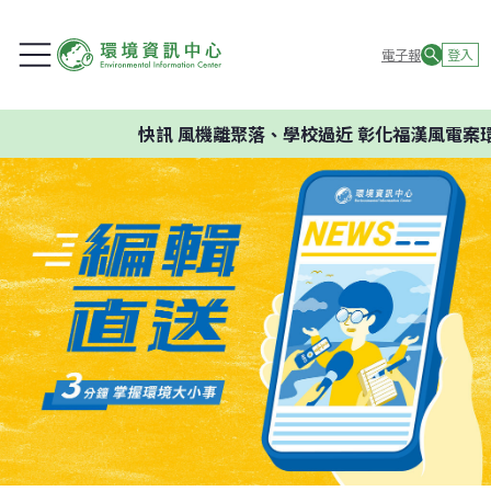
電子報
登入
快訊
風機離聚落、學校過近 彰化福漢風電案環