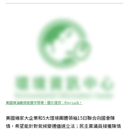
美國煉油廠排放運作現場。圖片提供：Roy Luck。
美國幾家大企業和5大環境團體領袖15日聯合向國會陳
情，希望能針對氣候變遷儘速立法；民主黨議員接獲陳情