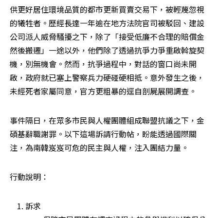
供更好居住環境品質的都市更新買賣交易下，被輕蔑忽視
的犧牲者。歷經長達一年逾在地方法院官司被駁回、建設
公司派人威脅騷擾之下，除了「接受低廉不合理的賠償金
然後搬遷」一途以外，他們除了透過抗爭力爭重啟斡旋契
機，別無機會。然而，抗爭過程中，對話的窗口尚未開
啟，政府就已塞上警察兵力硬碰硬相抵。意外發生之後，
未經死者家屬同意，官方更粗暴的逕自剖屍展開調查。
事件隔日，在眾多市民與人權團體組成聯盟抗議之下，金
碩基辭職謝罪。以下這場訴請行動帖，盼能透過國際關
注，為南韓岌岌可危的民主與人權，注入團結力量。
行動說明：
訴求
