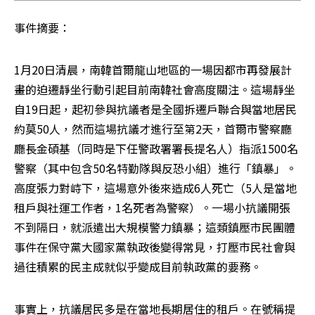
事件摘要：
1月20日清晨，南韓首爾龍山地區的一場因都市再發展計
畫的迫遷靜坐行動引起目前南韓社會高度關注。這場靜坐
自19日起，起初參與抗議者是全國拆遷戶聯合與當地居民
約莫50人，然而這場抗議才進行至第2天，首爾市警察廳
廳長金碩基（同時是下任警政署署長提名人）指派1500名
警察（其中包含50名特勤隊與反恐小組）進行「鎮暴」。
高度張力對峙下，這場意外後來造成6人死亡（5人是當地
租戶與社運工作者，1名死者為警察）。一場小抗議開張
不到隔日，就派遣出大規模警力鎮暴；這類鎮壓市民團體
事件在保守黨大國家黨執政後變得常見，打壓市民社會與
過往積累的民主成就似乎變成目前執政黨的要務。
事實上，抗議居民多是在當地長期居住的租戶。在號稱提