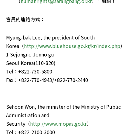
（
humanrights@sarangbang.or.kr
），謝謝！ 
官員的連絡方式： 
Myung-bak Lee, the president of South 
Korea（
http://www.bluehouse.go.kr/kr/index.php
）

1 Sejongno Jonno gu 

Seoul Korea(110-820) 

Tel：+822-730-5800 

Fax：+822-770-4943/+822-770-2440 

Sehoon Won, the minister of the Ministry of Public 
Administration and 
Security（
http://www.mopas.go.kr
）

Tel：+822-2100-3000 
