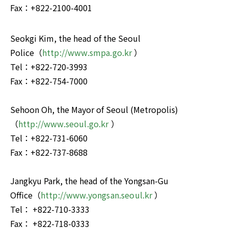
Fax：+822-2100-4001
Seokgi Kim, the head of the Seoul 
Police（
http://www.smpa.go.kr
 ）

Tel：+822-720-3993 

Fax：+822-754-7000 

Sehoon Oh, the Mayor of Seoul (Metropolis) 
（
http://www.seoul.go.kr
 ）

Tel：+822-731-6060 

Fax：+822-737-8688 

Jangkyu Park, the head of the Yongsan-Gu 
Office（
http://www.yongsan.seoul.kr
 ）

Tel： +822-710-3333 

Fax： +822-718-0333 