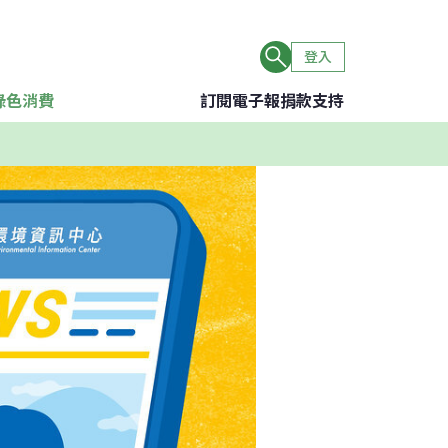
登入
綠色消費
訂閱電子報
捐款支持