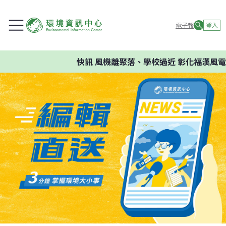
電子報
登入
快訊
風機離聚落、學校過近 彰化福漢風電