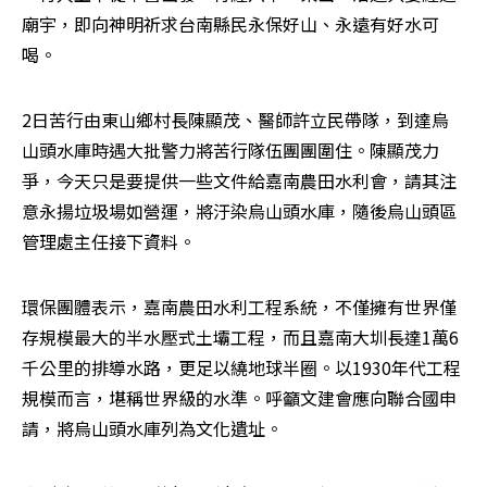
廟宇，即向神明祈求台南縣民永保好山、永遠有好水可
喝。
2日苦行由東山鄉村長陳顯茂、醫師許立民帶隊，到達烏
山頭水庫時遇大批警力將苦行隊伍團團圍住。陳顯茂力
爭，今天只是要提供一些文件給嘉南農田水利會，請其注
意永揚垃圾場如營運，將汙染烏山頭水庫，隨後烏山頭區
管理處主任接下資料。
環保團體表示，嘉南農田水利工程系統，不僅擁有世界僅
存規模最大的半水壓式土壩工程，而且嘉南大圳長達1萬6
千公里的排導水路，更足以繞地球半圈。以1930年代工程
規模而言，堪稱世界級的水準。呼籲文建會應向聯合國申
請，將烏山頭水庫列為文化遺址。