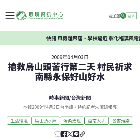
電子報
登入
快訊
風機離聚落、學校過近 彰化福漢風電
2009年04月03日
搶救烏山頭苦行第二天 村民祈求
南縣永保好山好水
時事新聞
/
台灣新聞
本報2009年4月3日台南訊，特約記者朱淑娟報導
生活環境
烏山頭水庫
污染治理
嘉南大圳
公害污染