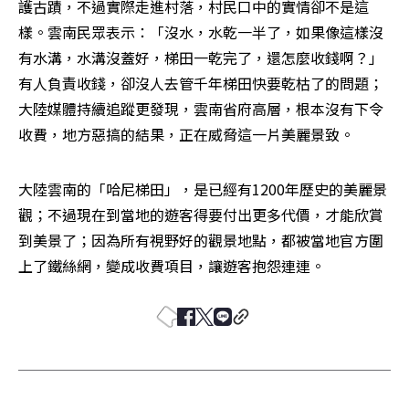
護古蹟，不過實際走進村落，村民口中的實情卻不是這
樣。雲南民眾表示：「沒水，水乾一半了，如果像這樣沒
有水溝，水溝沒蓋好，梯田一乾完了，還怎麼收錢啊？」
有人負責收錢，卻沒人去管千年梯田快要乾枯了的問題；
大陸媒體持續追蹤更發現，雲南省府高層，根本沒有下令
收費，地方惡搞的結果，正在威脅這一片美麗景致。
大陸雲南的「哈尼梯田」，是已經有1200年歷史的美麗景
觀；不過現在到當地的遊客得要付出更多代價，才能欣賞
到美景了；因為所有視野好的觀景地點，都被當地官方圍
上了鐵絲網，變成收費項目，讓遊客抱怨連連。 