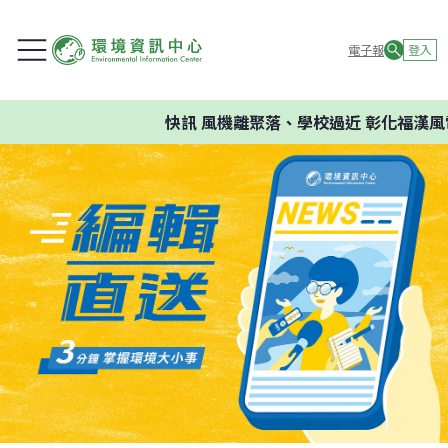
電子報
登入
快訊
風機離聚落、學校過近 彰化福漢風