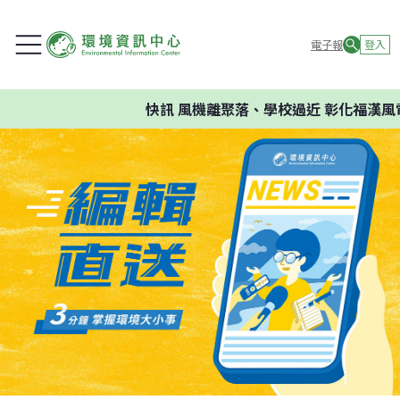
電子報
登入
快訊
風機離聚落、學校過近 彰化福漢風