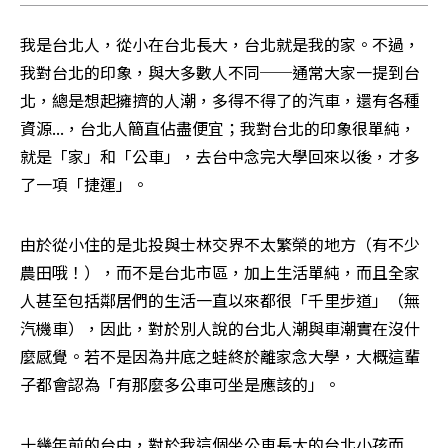
我是台北人，從小在台北長大，台北就是我的家。不過，
我對台北的印象，與大多數人不同──通常大家一提到台
北，總是想起擁擠的人潮，多得不得了的汽車，還有各種
資源...，台北人簡直佔盡便宜；我對台北的印象很單純，
就是「家」和「公車」，去台中念完大學回來以後，才多
了一項「捷運」。
由於從小住的是北投與士林交界不太繁榮的地方（有不少
農田哦！），而不是台北市區，加上生活單純，而且全家
人甚至包括鄰居們的生活一直以來都很「千里步道」（無
汽機車），因此，對於別人說的台北人潮與車潮實在沒什
麼感覺。若不是因為井底之蛙終於離家念大學，大概這輩
子都會認為「有那麼多公車可坐是應該的」。
十幾年前的台中，對於我這個坐公車長大的台北小孩而