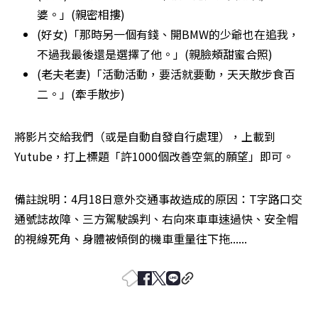
婆。」(親密相摟)
(好女)「那時另一個有錢、開BMW的少爺也在追我，
不過我最後還是選擇了他。」(親臉頰甜蜜合照)
(老夫老妻)「活動活動，要活就要動，天天散步食百
二。」(牽手散步)
將影片交給我們（或是自動自發自行處理），上載到
Yutube，打上標題「許1000個改善空氣的願望」即可。
備註說明：4月18日意外交通事故造成的原因：T字路口交
通號誌故障、三方駕駛誤判、右向來車車速過快、安全帽
的視線死角、身體被傾倒的機車重量往下拖......