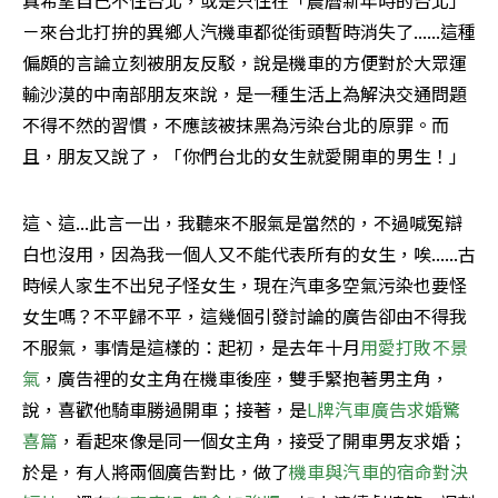
真希望自己不住台北，或是只住在「農曆新年時的台北」
－來台北打拚的異鄉人汽機車都從街頭暫時消失了......這種
偏頗的言論立刻被朋友反駁，說是機車的方便對於大眾運
輸沙漠的中南部朋友來說，是一種生活上為解決交通問題
不得不然的習慣，不應該被抹黑為污染台北的原罪。而
且，朋友又說了，「你們台北的女生就愛開車的男生！」
這、這...此言一出，我聽來不服氣是當然的，不過喊冤辯
白也沒用，因為我一個人又不能代表所有的女生，唉......古
時候人家生不出兒子怪女生，現在汽車多空氣污染也要怪
女生嗎？不平歸不平，這幾個引發討論的廣告卻由不得我
不服氣，事情是這樣的：起初，是去年十月
用愛打敗不景
氣
，廣告裡的女主角在機車後座，雙手緊抱著男主角，
說，喜歡他騎車勝過開車；接著，是
L牌汽車廣告求婚驚
喜篇
，看起來像是同一個女主角，接受了開車男友求婚；
於是，有人將兩個廣告對比，做了
機車與汽車的宿命對決