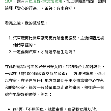
短片
，還有
有車真好-怨念加強版
，加上連續劇情節，諷刺
這種「變心的行為」，苦笑：有車真好。
看完之後，我的感想是：
汽車廠商比機車廠商更有錢也更強勢，主流媒體是被
他們掌控的。
一定要開汽車，才能過幸福生活嗎？
在此想邀請/召集各界好男好女們，特別是台北的姊妹們，
一起來「許1000個改善空氣的願望」。方法很簡單，你可
以在家、在全世界任何地方或是到千里步道籌畫中心在永
和的辦公室，錄製一段騎單車或走路的畫面，然後許一個
讓空氣變好的願望，例如：
(好男)「不用開車，就很幸福。這是我女朋友/老