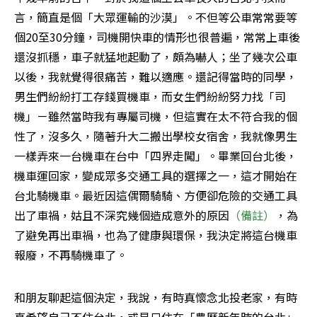
言，簡直是個「大眾運輸的沙漠」。不但等公車常常要等
個20至30分鐘，司機開快車的情形也很普遍，常常上車後
還沒抓穩，車子就猛地起動了，頗為嚇人；坐了幾次公車
以後，我就覺得很痛苦，難以適應。還記得當時的同學，
男生們紛紛打工存錢買機車，而女生們紛紛努力找「司
機」－雖然當時我有專屬司機，但這實在太不符合我的個
性了，沒多久，隨著升大二搬出學校女宿舍，我就像男生
一樣弄來一台機車在台中「四界走闖」。畢業回台北後，
機車運回家，變成眾多交通工具的選擇之一，這才開始在
台北騎機車。最近因這偶爾騎騎、方便卻危險的交通工具
出了車禍，姑且不深究幾個造成意外的原因
（備註）
，為
了避免再出車禍，也為了健康與環保，我決定將這台機車
報廢，不再騎機車了。
和朋友聊起這個決定，我說，有時真懷念北投老家，有時