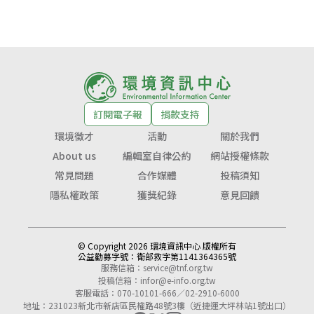
訂閱電子報
捐款支持
環境徵才
活動
關於我們
About us
編輯室自律公約
網站授權條款
常見問題
合作媒體
投稿須知
隱私權政策
獲獎紀錄
意見回饋
© Copyright 2026 環境資訊中心 版權所有
公益勸募字號：
衛部救字第1141364365號
服務信箱：
service@tnf.org.tw
投稿信箱：
infor@e-info.org.tw
客服電話：070-10101-666／02-2910-6000
地址：231023新北市新店區民權路48號3樓（近捷運大坪林站1號出口）