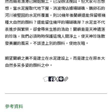
然而簡易漁港已開始施工，已沒辦法挽回。但大家可否想
想，當水泥屋取代地下屋、消波塊佔據珊瑚礁、鵝卵石的
河川被堅固的水泥所覆蓋，則10幾年後蘭嶼還能保留哪幾
種大自然的顏料？還能留住幾坪的珊瑚礁岸？水泥並不代
表進步與繁榮，卻會帶來生態的浩劫！蘭嶼島是天神遺落
的珍珠，我們必須時時保護這塊人間淨土，使天神珍珠散
發美麗的風采，不該塗上別的顏料，使她灰暗。
期望蘭嶼之美不是建立在水泥建設上，而是建立在原本大
自然多采多姿的顏料之中。 
參考資料