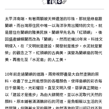
太平洋南端，有著兩顆被天神遺落的珍珠，那就是綠島跟
蘭嶼。而台灣原住民中唯一以海洋孕育出獨特的文化，就
是居住在蘭嶼的雅美民族。蘭嶼早先名為「紅頭嶼」，後
因盛產蝴蝶蘭而改為「蘭嶼」。然而近幾10年來，科技文
明侵入，在「文明就是建設，開發就是進步，水泥就是繁
榮」的觀念之下，紅頭嶼的古典美，演變為蘭嶼島的現代
美，再進化至「水泥島」的人工美。
10年前走過蘭嶼的道路，兩旁視野盡是大自然塗鴉的原
料，收盡了世上所能想到的各種顏色，使得島嶼的彩衣每
日千變萬化，光彩耀目。直至文明入侵，惡夢真正開始，
以「建設才是進步」為由大肆開挖，並以水泥取代天然的
顏料。原本鋪著滿滿鵝卵石的河道，是魚蝦賴以生活的天
然屏障，但隨著水泥的興建，依然清澈的河川卻已找不到