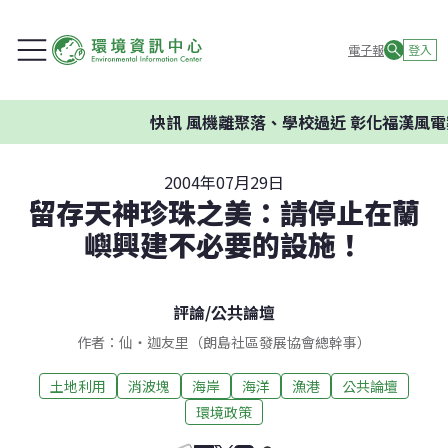
電子報
登入
快訊
風機離聚落、學校過近 彰化福漢風電
2004年07月29日
留存天神珍珠之美：請停止在蘭
嶼興建不必要的設施！
評論
/
公共論壇
作者：仙‧迦友里（朗島社區發展協會總幹事）
土地利用
消波塊
海岸
海洋
漁港
公共論壇
環境政策