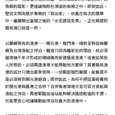
魚蝦的蹤影，更遑論陶醉在溯溪的鳥鳴之中。即使如此，
堅信文明為進步象徵的「政治家」，依舊在每次的選舉
中，繼續開出當選之後的「水泥建設支票」，正在興建的
簡易港口就是一例。
以蘭嶼現有的漁港──開元港、龍門港，絕對足夠容納蘭
嶼及台灣漁船之停泊。難道只因為離家近的理由，就必須
破壞幾千年才形成的珊瑚礁而新建簡易漁港？或者如某些
人所想的，必須再建漁港才能帶動地方繁榮？其實簡易漁
港的設計只適合夏季使用，一但颳起強烈颱風，船隻還不
是必須移到開元港避浪；既然如此，為何不把這筆經費用
於開元港與舊港之合併？合併後港灣增大並可區分貨船與
漁船之停泊，再者緊臨加油站能夠解決路途較遠的不便，
也能更安心地讓機動船停泊在廣大的漁港中。