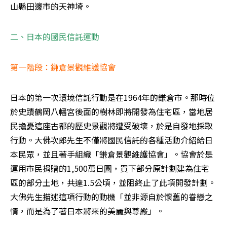
山縣田邊市的天神埼。 
二、日本的國民信託運動
第一階段：鎌倉景觀維護協會 
日本的第一次環境信託行動是在1964年的鎌倉市。那時位
於史蹟鶴岡八幡宮後面的樹林即將開發為住宅區，當地居
民擔憂這座古都的歷史景觀將遭受破壞，於是自發地採取
行動。大佛次郎先生不僅將國民信託的各種活動介紹給日
本民眾，並且著手組織「鎌倉景觀維護協會」。協會於是
運用市民捐贈的1,500萬日圓，買下部分原計劃建為住宅
區的部分土地，共達1.5公頃，並阻終止了此項開發計劃。
大佛先生描述這項行動的動機「並非源自於懷舊的眷戀之
情，而是為了著日本將來的美麗與尊嚴」。 
