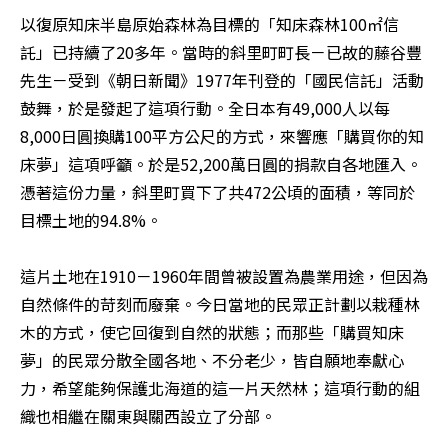
以復原知床半島原始森林為目標的「知床森林100㎡信
託」已持續了20多年。當時的斜里町町長－已故的藤谷豐
先生－受到《朝日新聞》1977年刊登的「國民信託」活動
鼓舞，於是發起了這項行動。全日本有49,000人以每
8,000日圓換購100平方公尺的方式，來響應「購買你的知
床夢」這項呼籲。於是52,200萬日圓的捐款自各地匯入。
憑著這份力量，斜里町買下了共472公頃的面積，等同於
目標土地的94.8%。 

這片土地在1910－1960年間曾被設置為農業用途，但因為
自然條件的苛刻而廢棄。今日當地的民眾正計劃以栽種林
木的方式，使它回復到自然的狀態；而那些「購買知床
夢」的民眾分散全國各地、不分老少，皆自願地奉獻心
力，希望能夠保護北海道的這一片天然林；這項行動的組
織也相繼在關東與關西設立了分部。 