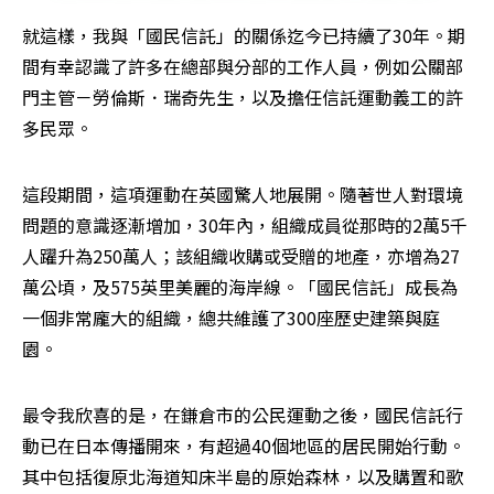
就這樣，我與「國民信託」的關係迄今已持續了30年。期
間有幸認識了許多在總部與分部的工作人員，例如公關部
門主管－勞倫斯．瑞奇先生，以及擔任信託運動義工的許
多民眾。 
這段期間，這項運動在英國驚人地展開。隨著世人對環境
問題的意識逐漸增加，30年內，組織成員從那時的2萬5千
人躍升為250萬人；該組織收購或受贈的地產，亦增為27
萬公頃，及575英里美麗的海岸線。「國民信託」成長為
一個非常龐大的組織，總共維護了300座歷史建築與庭
園。 
最令我欣喜的是，在鎌倉市的公民運動之後，國民信託行
動已在日本傳播開來，有超過40個地區的居民開始行動。
其中包括復原北海道知床半島的原始森林，以及購置和歌