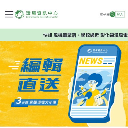
電子報
登入
快訊
風機離聚落、學校過近 彰化福漢風電