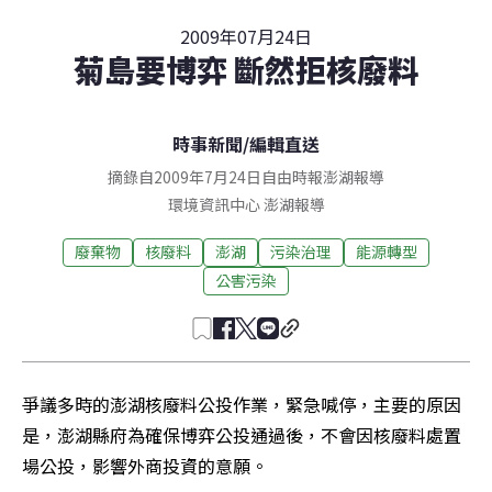
2009年07月24日
菊島要博弈 斷然拒核廢料
時事新聞
/
編輯直送
摘錄自2009年7月24日自由時報澎湖報導
環境資訊中心
澎湖
報導
廢棄物
核廢料
澎湖
污染治理
能源轉型
公害污染
爭議多時的澎湖核廢料公投作業，緊急喊停，主要的原因
是，澎湖縣府為確保博弈公投通過後，不會因核廢料處置
場公投，影響外商投資的意願。