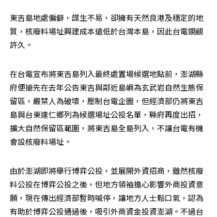
東吉島地處偏僻，謀生不易，卻擁有天然良港及穩定的地
質，核廢料場址興建成本遠低於台灣本島，因此台電覬覦
許久。
在台電宣布將東吉島列入最終處置場候選地點前，澎湖縣
府便搶先在去年公告東吉與鄰近島嶼為玄武岩自然生態保
留區，嚴禁人為破壞，壓制台電企圖，但經濟部仍將東吉
島與台東達仁鄉列為候選場址公投名單，縣府再度出招，
擴大自然保留區範圍，將東吉島全島列入，不讓台電有機
會設核廢料場址。
由於澎湖即將舉行博弈公投，並展開外資招商，雖然核廢
料公投在博弈公投之後，但地方領袖擔心影響外商投資意
願，現在傳出經濟部暫時喊停，讓地方人士鬆口氣，認為
有助於博弈公投通過後，吸引外商資金投資澎湖。不過台