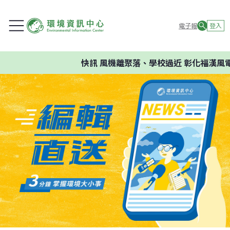
電子報
登入
快訊
風機離聚落、學校過近 彰化福漢風電