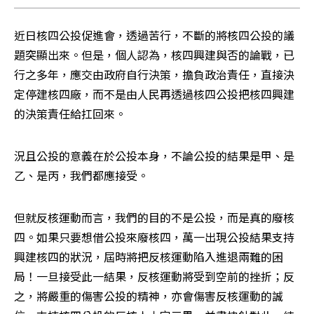
近日核四公投促進會，透過苦行，不斷的將核四公投的議
題突顯出來。但是，個人認為，核四興建與否的論戰，已
行之多年，應交由政府自行決策，擔負政治責任，直接決
定停建核四廠，而不是由人民再透過核四公投把核四興建
的決策責任給扛回來。
況且公投的意義在於公投本身，不論公投的結果是甲、是
乙、是丙，我們都應接受。
但就反核運動而言，我們的目的不是公投，而是真的廢核
四。如果只要想借公投來廢核四，萬一出現公投結果支持
興建核四的狀況，屆時將把反核運動陷入進退兩難的困
局！一旦接受此一結果，反核運動將受到空前的挫折；反
之，將嚴重的傷害公投的精神，亦會傷害反核運動的誠